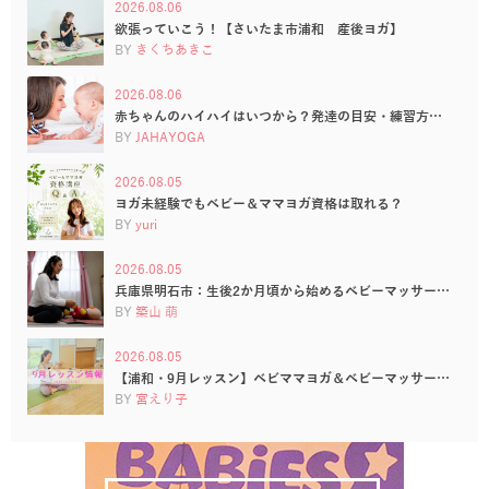
2026.08.06
欲張っていこう！【さいたま市浦和 産後ヨガ】
BY
きくちあきこ
2026.08.06
赤ちゃんのハイハイはいつから？発達の目安・練習方…
BY
JAHAYOGA
2026.08.05
ヨガ未経験でもベビー＆ママヨガ資格は取れる？
BY
yuri
2026.08.05
兵庫県明石市：生後2か月頃から始めるベビーマッサー…
BY
築山 萌
2026.08.05
【浦和・9月レッスン】ベビママヨガ＆ベビーマッサー…
BY
宮えり子