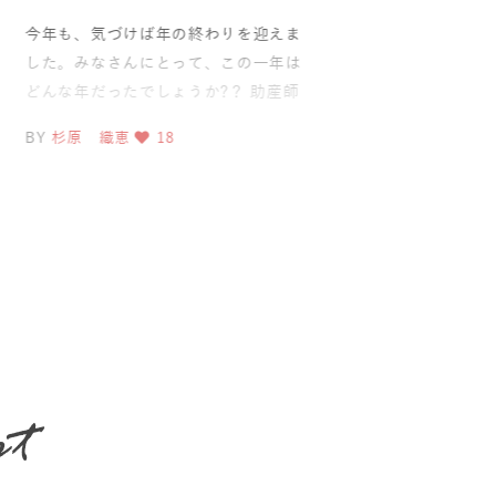
も、気づけば年の終わりを迎えま
朝晩と涼しくなり、エア
。みなさんにとって、この一年は
間が持てるようになって
年だったでしょうか?？ 助産師
季節は秋、そして、10
て多くのママと関わる中
た。 この時期に、季節
原 織恵
18
BY
杉原 織恵
18
もあ
pt