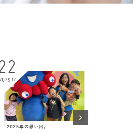
02
2025.10
25年の思い出。
10月の過ごし方と心