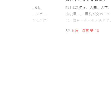
誕生日を迎えまし
4月は新年度。入園、入学、進級、仕
て米粉のチーズケー
事復帰…。 環境が変わって、気づけ
た。「お母さんが作
ば、毎日バタバタと過ぎていく時
！」そう言って目を
期。 ママたちは特に、
8
BY
杉原 織恵
18