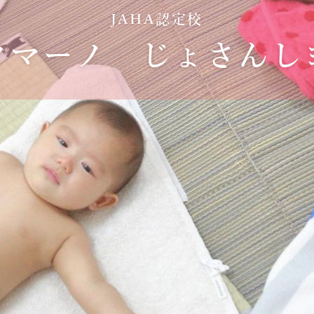
JAHA認定校
クマーノ じょさんし