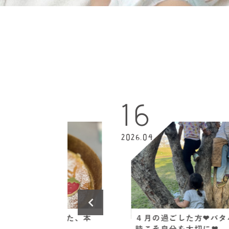
16
2026.04
日に気づいた、本
４月の過ごした方❤︎バタバタする
時こそ自分を大切に❤︎