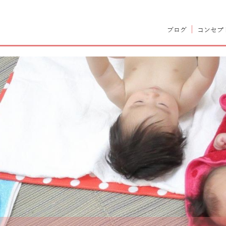
ママヨガ(ベビママヨガ) 産後ヨガ、骨盤スリムヨガ、マタ
ブログ
コンセプ