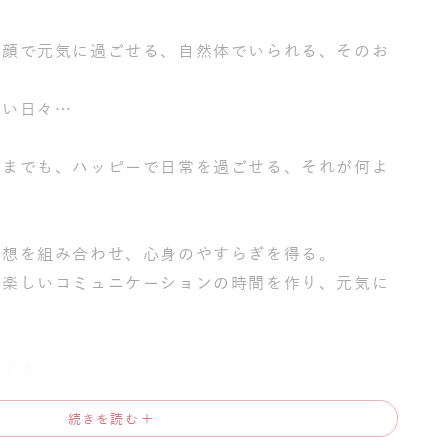
笑顔で元気に過ごせる、自然体でいられる、そのお
しい日々…
つまでも、ハッピーで日常を過ごせる、それが何よ
瞑想を組み合わせ、心身のやすらぎを得る。
の楽しいコミュニケーションの時間を作り、元気に
いよう。
る時間を。
＋
続きを読む
も大切に、笑顔あふれる、楽しい教室づくりを目指