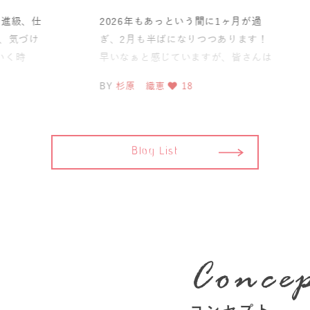
2026年もあっという間に1ヶ月が過
今年
ぎ、2月も半ばになりつつあります！
した
早いなぁと感じていますが、皆さんは
どんな
どうですか？ 今日は数秘的
とし
BY
杉原 織恵
18
BY
杉
Blog List
Conce
コンセプト