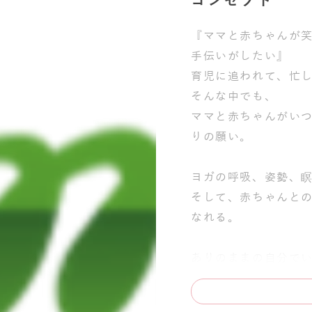
『ママと赤ちゃんが
手伝いがしたい』
育児に追われて、忙
そんな中でも、
ママと赤ちゃんがい
りの願い。
ヨガの呼吸、姿勢、
そして、赤ちゃんと
なれる。
ありのままの自分で
そう思える、気づけ
ママ同士の触れ合い