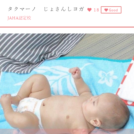
『大阪府』高槻市を拠点に北摂エリアで活動中 ベビーヨガ＆
タクマーノ じょさんしヨガ
18
Good
す。
JAHA認定校