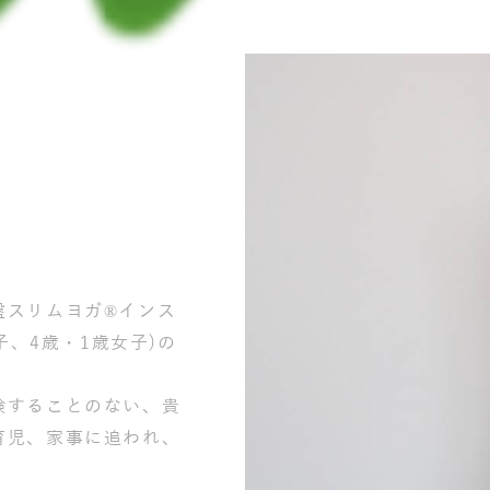
します。
スリムヨガ®︎インス
子、4歳・1歳女子)の
験することのない、貴
育児、家事に追われ、