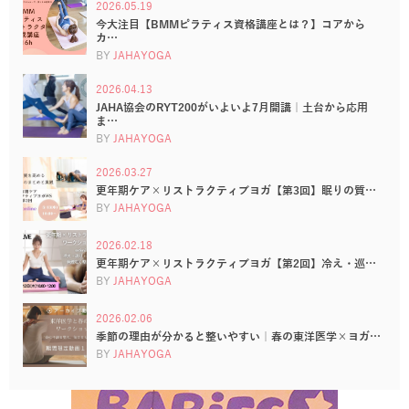
2026.05.19
今大注目【BMMピラティス資格講座とは？】コアから
カ…
BY
JAHAYOGA
2026.04.13
JAHA協会のRYT200がいよいよ7月開講｜土台から応用
ま…
BY
JAHAYOGA
2026.03.27
更年期ケア×リストラクティブヨガ【第3回】眠りの質…
BY
JAHAYOGA
2026.02.18
更年期ケア×リストラクティブヨガ【第2回】冷え・巡…
BY
JAHAYOGA
2026.02.06
季節の理由が分かると整いやすい｜春の東洋医学×ヨガ…
BY
JAHAYOGA