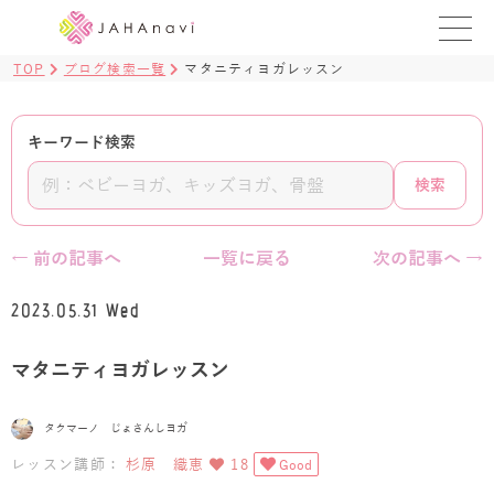
TOP
ブログ検索一覧
マタニティヨガレッスン
教室を探す
レッスンを探す
キーワード検索
検索
BLOG
›
ヨガ資格講座
← 前の記事へ
一覧に戻る
次の記事へ →
ログイン
2023.05.31 Wed
JAHAYOGA
マタニティヨガレッスン
タクマーノ じょさんしヨガ
レッスン講師：
杉原 織恵
18
Good