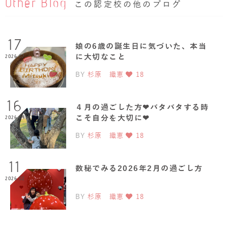
Other Blog
この認定校の他のブログ
17
娘の6歳の誕生日に気づいた、本当
に大切なこと
2026.07
BY
杉原 織恵
18
16
４月の過ごした方❤︎バタバタする時
こそ自分を大切に❤︎
2026.04
BY
杉原 織恵
18
11
数秘でみる2026年2月の過ごし方
2026.02
BY
杉原 織恵
18