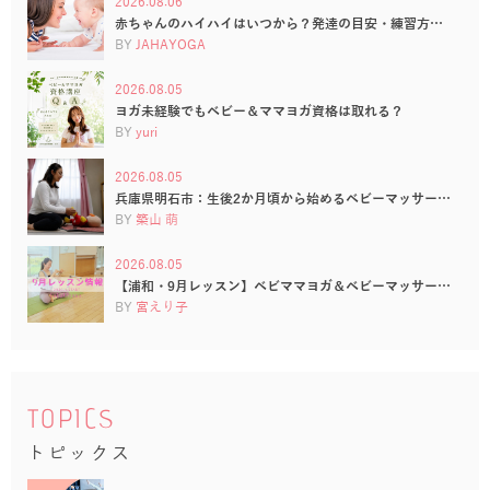
2026.08.06
赤ちゃんのハイハイはいつから？発達の目安・練習方…
BY
JAHAYOGA
2026.08.05
ヨガ未経験でもベビー＆ママヨガ資格は取れる？
BY
yuri
2026.08.05
兵庫県明石市：生後2か月頃から始めるベビーマッサー…
BY
築山 萌
2026.08.05
【浦和・9月レッスン】ベビママヨガ＆ベビーマッサー…
BY
宮えり子
TOPICS
トピックス