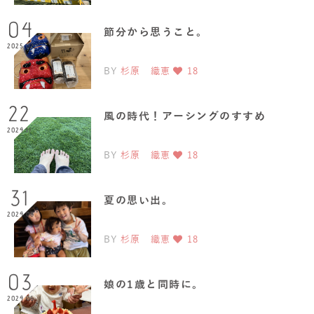
04
節分から思うこと。
2025.02
BY
杉原 織恵
18
22
風の時代！アーシングのすすめ
2024.11
BY
杉原 織恵
18
31
夏の思い出。
2024.08
BY
杉原 織恵
18
03
娘の1歳と同時に。
2024.06