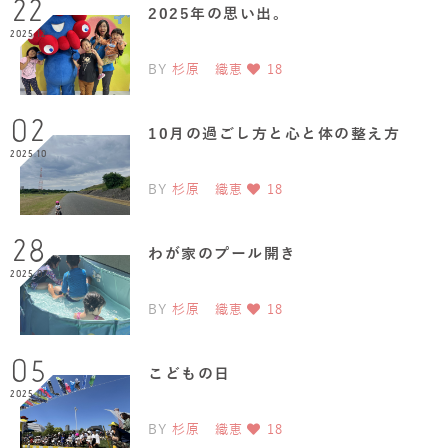
22
2025年の思い出。
2025.12
BY
杉原 織恵
18
02
10月の過ごし方と心と体の整え方
2025.10
BY
杉原 織恵
18
28
わが家のプール開き
2025.07
BY
杉原 織恵
18
05
こどもの日
2025.05
BY
杉原 織恵
18