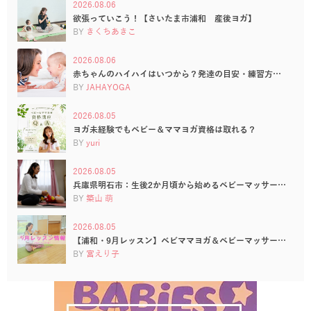
2026.08.06
欲張っていこう！【さいたま市浦和 産後ヨガ】
BY
きくちあきこ
2026.08.06
赤ちゃんのハイハイはいつから？発達の目安・練習方…
BY
JAHAYOGA
2026.08.05
ヨガ未経験でもベビー＆ママヨガ資格は取れる？
BY
yuri
2026.08.05
兵庫県明石市：生後2か月頃から始めるベビーマッサー…
BY
築山 萌
2026.08.05
【浦和・9月レッスン】ベビママヨガ＆ベビーマッサー…
BY
宮えり子