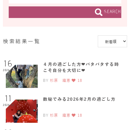
SEARCH
検索結果一覧
16
４月の過ごした方❤︎バタバタする時
こそ自分を大切に❤︎
2026.04
BY
杉原 織恵
18
11
数秘でみる2026年2月の過ごし方
2026.02
BY
杉原 織恵
18