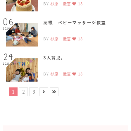
BY
杉原 織恵
18
06
高槻 ベビーマッサージ教室
2024.03
BY
杉原 織恵
18
24
3人育児。
2023.09
BY
杉原 織恵
18
1
2
3