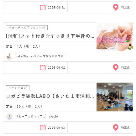
2026-08-31
埼玉県
ベビーチャクラマッサージ
[浦和]フォト付き☆すっきり下半身のベビーマッサージ…
定員：4人 (残：2人)
LaLaOhana ベビーヨガ＆ママヨガ
2026-09-02
埼玉県
イベントヨガ
ヨガピラ姿勢LABO【さいたま市浦和産後ヨガ】
定員：10人 (残：1人)
ベビーヨガ＆ママヨガ gyutto
2026-09-03
埼玉県