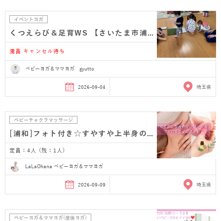
イベントヨガ
くつえらび＆足育WS 【さいたま市浦和】
満員 キャンセル待ち
ベビーヨガ＆ママヨガ gyutto
2026-09-04
埼玉県
ベビーチャクラマッサージ
[浦和]フォト付き☆すやすや上半身のベビーマッサージ…
定員：4人 (残：1人)
LaLaOhana ベビーヨガ＆ママヨガ
2026-09-09
埼玉県
ベビーヨガ＆ママヨガ(産後ヨガ)