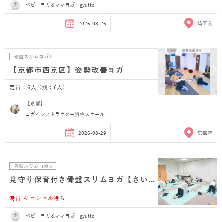
ベビーヨガ＆ママヨガ gyutto
2026-08-26
埼玉県
骨盤スリムヨガ®
【京都市西京区】姿勢改善ヨガ
定員：6人 (残：6人)
【京都】
ヨガインストラクター資格スクール
2026-08-29
京都府
骨盤スリムヨガ®
見守り保育付き骨盤スリムヨガ【さいたま市浦和 産…
満員 キャンセル待ち
ベビーヨガ＆ママヨガ gyutto