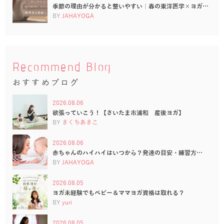
季節の理由が分かると整いやすい｜春の東洋医学×ヨガ…
BY
JAHAYOGA
Recommend Blog
おすすめブログ
2026.08.06
欲張っていこう！【さいたま市浦和 産後ヨガ】
BY
きくちあきこ
2026.08.06
赤ちゃんのハイハイはいつから？発達の目安・練習方…
BY
JAHAYOGA
2026.08.05
ヨガ未経験でもベビー＆ママヨガ資格は取れる？
BY
yuri
2026.08.05