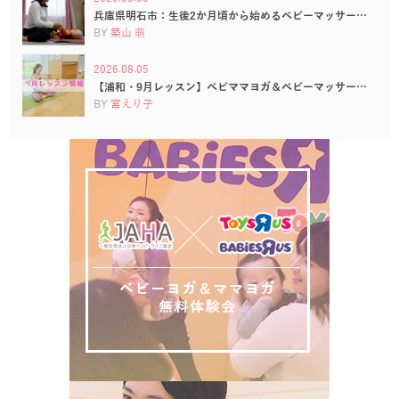
兵庫県明石市：生後2か月頃から始めるベビーマッサー…
BY
築山 萌
2026.08.05
【浦和・9月レッスン】ベビママヨガ＆ベビーマッサー…
BY
宮えり子