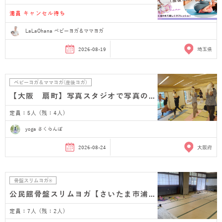
満員 キャンセル待ち
LaLaOhana ベビーヨガ＆ママヨガ
2026-08-19
埼玉県
ベビーヨガ＆ママヨガ(産後ヨガ)
【大阪 扇町】写真スタジオで写真のプレゼント付き…
定員：5人 (残：4人)
yoga さくらんぼ
2026-08-24
大阪府
骨盤スリムヨガ®
公民館骨盤スリムヨガ【さいたま市浦和 産後ヨガ】
定員：7人 (残：2人)