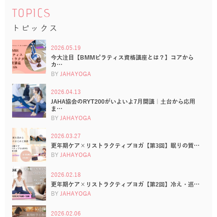
TOPICS
トピックス
2026.05.19
今大注目【BMMピラティス資格講座とは？】コアから
カ…
BY
JAHAYOGA
2026.04.13
JAHA協会のRYT200がいよいよ7月開講｜土台から応用
ま…
BY
JAHAYOGA
2026.03.27
更年期ケア×リストラクティブヨガ【第3回】眠りの質…
BY
JAHAYOGA
2026.02.18
更年期ケア×リストラクティブヨガ【第2回】冷え・巡…
BY
JAHAYOGA
2026.02.06