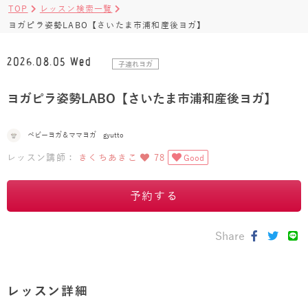
TOP
レッスン検索一覧
ヨガピラ姿勢LABO【さいたま市浦和産後ヨガ】
2026.08.05 Wed
子連れヨガ
ヨガピラ姿勢LABO【さいたま市浦和産後ヨガ】
ベビーヨガ＆ママヨガ gyutto
レッスン講師：
きくちあきこ
78
Good
予約する
Share
レッスン詳細