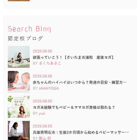
Search Blog
認定校ブログ
2026.08.06
欲張っていこう！【さいたま市浦和 産後ヨガ】
BY
きくちあきこ
2026.08.06
赤ちゃんのハイハイはいつから？発達の目安・練習方…
BY
JAHAYOGA
2026.08.05
ヨガ未経験でもベビー＆ママヨガ資格は取れる？
BY
yuri
2026.08.05
兵庫県明石市：生後2か月頃から始めるベビーマッサー…
BY
築山 萌