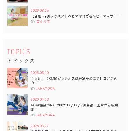
2026.08.05
【浦和・9月レッスン】ベビママヨガ＆ベビーマッサー…
BY
宮えり子
TOPICS
トピックス
2026.05.19
今大注目【BMMピラティス資格講座とは？】コアから
カ…
BY
JAHAYOGA
2026.04.13
JAHA協会のRYT200がいよいよ7月開講｜土台から応用
ま…
BY
JAHAYOGA
2026.03.27