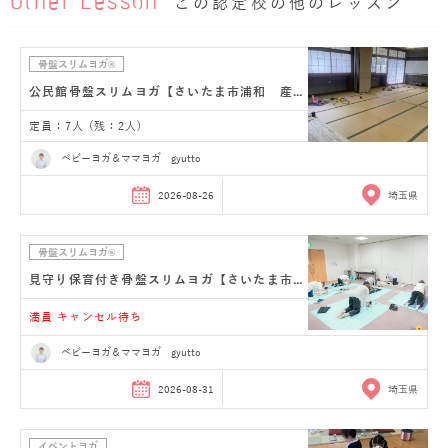
Other Lesson
この認定校の他のレッスン
骨盤スリムヨガ®
公民館骨盤スリムヨガ【さいたま市浦和 産後ヨガ】
定員：7人 (残：2人)
ベビーヨガ＆ママヨガ gyutto
2026-08-26
埼玉県
骨盤スリムヨガ®
見守り保育付き骨盤スリムヨガ【さいたま市浦和 産…
満員 キャンセル待ち
ベビーヨガ＆ママヨガ gyutto
2026-08-31
埼玉県
イベントヨガ