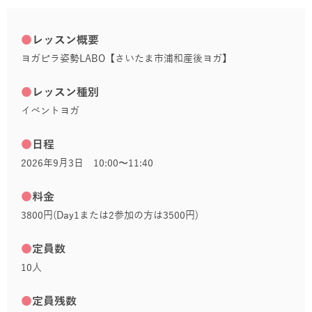
●
レッスン概要
ヨガピラ姿勢LABO【さいたま市浦和産後ヨガ】
●
レッスン種別
イベントヨガ
●
日程
2026年9月3日 10:00〜11:40
●
料金
3800円(Day1または2参加の方は3500円)
●
定員数
10人
●
定員残数