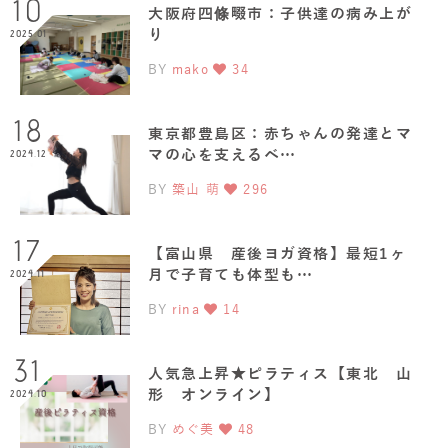
10
大阪府四條畷市：子供達の病み上が
り
2025.01
BY
mako
34
18
東京都豊島区：赤ちゃんの発達とマ
マの心を支えるベ…
2024.12
BY
築山 萌
296
17
【富山県 産後ヨガ資格】最短1ヶ
月で子育ても体型も…
2024.11
BY
rina
14
31
人気急上昇★ピラティス【東北 山
形 オンライン】
2024.10
BY
めぐ美
48