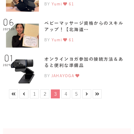
BY
Yumi
61
06
ベビーマッサージ資格からのスキル
アップ！【北海道…
2024.09
BY
Yumi
61
01
オンラインヨガ参加の接続方法＆あ
ると便利な準備品
2024.08
BY
JAHAYOGA
1
2
3
4
5