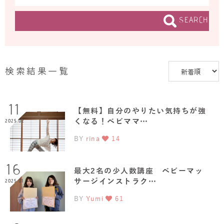
SEARCH
検索結果一覧
11
【無料】自分のやりたい気持ちが強
くなる！ベビママ…
2025.02
BY
rina
14
16
最大2名の少人数講座 ベビーマッ
サージインストラク…
2025.01
BY
Yumi
61