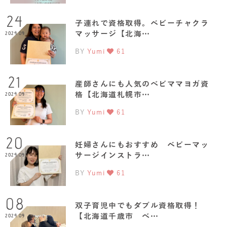
24
子連れで資格取得。ベビーチャクラ
マッサージ【北海…
2024.09
BY
Yumi
61
21
産師さんにも人気のべビママヨガ資
格【北海道札幌市…
2024.09
BY
Yumi
61
20
妊婦さんにもおすすめ ベビーマッ
サージインストラ…
2024.09
BY
Yumi
61
08
双子育児中でもダブル資格取得！
【北海道千歳市 べ…
2024.09