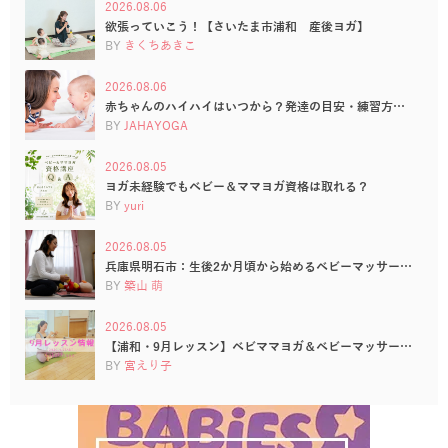
2026.08.06
欲張っていこう！【さいたま市浦和 産後ヨガ】
BY
きくちあきこ
2026.08.06
赤ちゃんのハイハイはいつから？発達の目安・練習方…
BY
JAHAYOGA
2026.08.05
ヨガ未経験でもベビー＆ママヨガ資格は取れる？
BY
yuri
2026.08.05
兵庫県明石市：生後2か月頃から始めるベビーマッサー…
BY
築山 萌
2026.08.05
【浦和・9月レッスン】ベビママヨガ＆ベビーマッサー…
BY
宮えり子