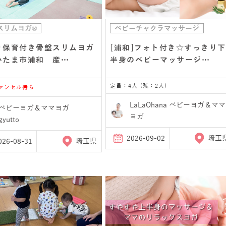
スリムヨガ®
ベビーチャクラマッサージ
り保育付き骨盤スリムヨガ
[浦和]フォト付き☆すっきり下
いたま市浦和 産…
半身のベビーマッサージ…
定員：4人 (残：2人)
キャンセル待ち
LaLaOhana ベビーヨガ＆ママ
ベビーヨガ＆ママヨガ
ヨガ
gyutto
2026-09-02
埼玉
026-08-31
埼玉県