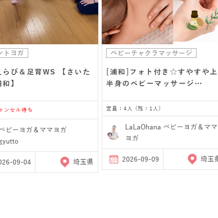
ントヨガ
ベビーチャクラマッサージ
えらび＆足育WS 【さいた
[浦和]フォト付き☆すやすや上
浦和】
半身のベビーマッサージ…
定員：4人 (残：1人)
キャンセル待ち
LaLaOhana ベビーヨガ＆ママ
ベビーヨガ＆ママヨガ
ヨガ
gyutto
2026-09-09
埼玉
026-09-04
埼玉県