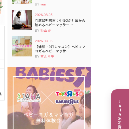
BY
yuri
2026.08.05
兵庫県明石市：生後2か月頃から
始めるベビーマッサー…
BY
築山 萌
2026.08.05
【浦和・9月レッスン】ベビママ
ヨガ＆ベビーマッサー…
BY
宮えり子
県
JAHA認定資格講座一覧