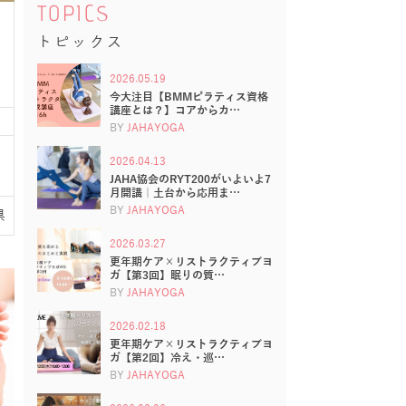
TOPICS
トピックス
た
2026.05.19
今大注目【BMMピラティス資格
講座とは？】コアからカ…
BY
JAHAYOGA
2026.04.13
JAHA協会のRYT200がいよいよ7
月開講｜土台から応用ま…
BY
JAHAYOGA
県
2026.03.27
更年期ケア×リストラクティブヨ
ガ【第3回】眠りの質…
BY
JAHAYOGA
2026.02.18
更年期ケア×リストラクティブヨ
ガ【第2回】冷え・巡…
BY
JAHAYOGA