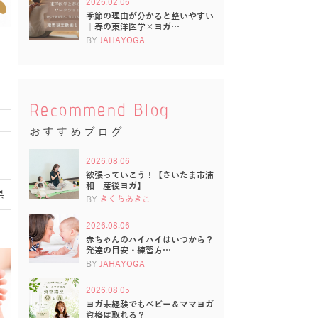
2026.02.06
季節の理由が分かると整いやすい
｜春の東洋医学×ヨガ…
BY
JAHAYOGA
Recommend Blog
おすすめブログ
2026.08.06
欲張っていこう！【さいたま市浦
和 産後ヨガ】
県
BY
きくちあきこ
2026.08.06
赤ちゃんのハイハイはいつから？
発達の目安・練習方…
BY
JAHAYOGA
2026.08.05
ヨガ未経験でもベビー＆ママヨガ
資格は取れる？