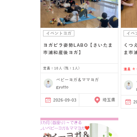
イベントヨガ
イベ
ヨガピラ姿勢LABO【さいたま
くつ
市浦和産後ヨガ】
ま市
定員：10人 (残：1人)
満員 
ベビーヨガ＆ママヨガ
gyutto
2026-09-03
埼玉県
2