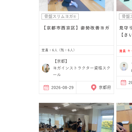
骨盤スリムヨガ®
骨盤
【京都市西京区】姿勢改善ヨガ
見守
【さ
定員：6人 (残：6人)
満員 
【京都】
ヨガインストラクター資格スク
ール
2
2026-08-29
京都府