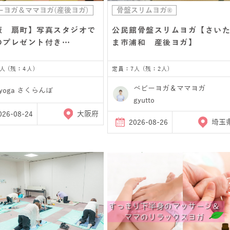
ーヨガ＆ママヨガ(産後ヨガ)
骨盤スリムヨガ®
阪 扇町】写真スタジオで
公民館骨盤スリムヨガ【さい
のプレゼント付き…
ま市浦和 産後ヨガ】
人 (残：4人)
定員：7人 (残：2人)
ベビーヨガ＆ママヨガ
yoga さくらんぼ
gyutto
026-08-24
大阪府
2026-08-26
埼玉