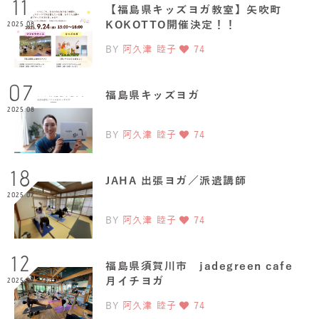
11
【福島県キッズヨガ教室】矢吹町
KOKOTTO開催決定！！
2025.08
BY
阿久津 睦子
74
07
福島県キッズヨガ
2025.08
BY
阿久津 睦子
74
18
JAHA 出張ヨガ／派遣講師
2025.07
BY
阿久津 睦子
74
12
福島県須賀川市 jadegreen cafe
月イチヨガ
2025.07
BY
阿久津 睦子
74