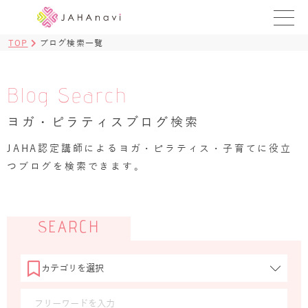
福島県ヨガ教室 メニュー
TOP
ブログ検索一覧
教室TOP
ブログ一覧
Blog Search
レッスン一覧
ヨガ・ピラティスブログ検索
ギャラリー
JAHA認定講師によるヨガ・ピラティス・子育てに役立
つブログを検索できます。
JAHAnaviメニュー
JAHAnaviトップ
SEARCH
認定校を探す
認定校ブログ一覧
認定校レッスン一覧