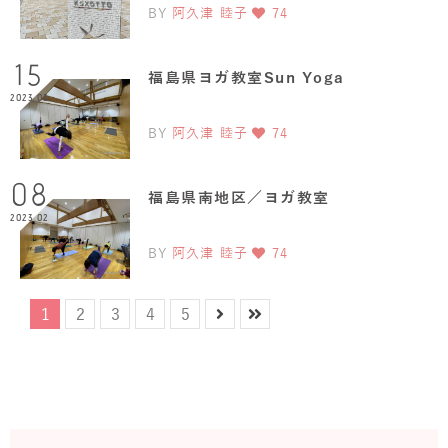
BY
阿久津 睦子
74
15
福島県ヨガ教室Sun Yoga
2023.03
BY
阿久津 睦子
74
08
福島県南地区／ヨガ教室
2023.02
BY
阿久津 睦子
74
1
2
3
4
5