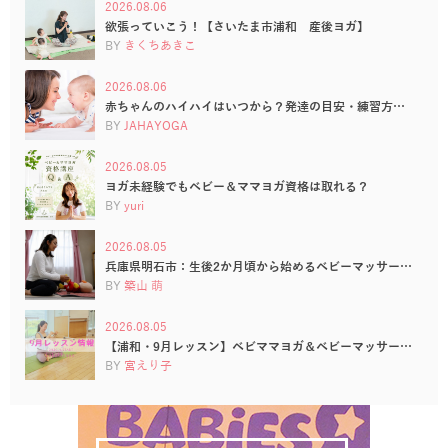
2026.08.06
欲張っていこう！【さいたま市浦和 産後ヨガ】
BY
きくちあきこ
2026.08.06
赤ちゃんのハイハイはいつから？発達の目安・練習方…
BY
JAHAYOGA
2026.08.05
ヨガ未経験でもベビー＆ママヨガ資格は取れる？
BY
yuri
2026.08.05
兵庫県明石市：生後2か月頃から始めるベビーマッサー…
BY
築山 萌
2026.08.05
【浦和・9月レッスン】ベビママヨガ＆ベビーマッサー…
BY
宮えり子