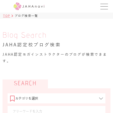
【京都】
TOP
ブログ検索一覧
ヨガインストラクター資格スクールメニュー
教室TOP
Blog Search
ブログ一覧
JAHA認定校ブログ検索
レッスン一覧
JAHA認定ヨガインストラクターのブログが検索できま
ギャラリー
す。
JAHAnaviメニュー
SEARCH
JAHAnaviトップ
認定校を探す
認定校ブログ一覧
認定校レッスン一覧