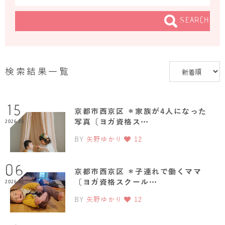
SEARCH
ログイン
検索結果一覧
JAHAYOGA
15
京都市西京区 ＊家族が4人になった
写真〔ヨガ資格ス…
2026.05
BY
矢野ゆかり
12
06
京都市西京区 ＊子連れで働くママ
〔ヨガ資格スクール…
2026.02
BY
矢野ゆかり
12