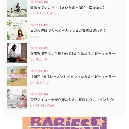
2026.08.06
欲張っていこう！【さいたま市浦和 産後ヨガ】
BY
きくちあきこ
2026.08.05
ヨガ未経験でもベビー＆ママヨガ資格は取れる？
BY
yuri
2026.08.05
兵庫県明石市：生後2か月頃から始めるベビーマッサー…
BY
築山 萌
2026.08.05
【浦和・9月レッスン】ベビママヨガ＆ベビーマッサー…
BY
宮えり子
2026.08.04
育児ノイローゼが心配なときに確認したいサインと心…
BY
JAHAYOGA