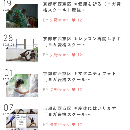
19
京都市西京区 ＊健康を祈る〔ヨガ資
格スクール〕産後…
2025.11
BY
矢野ゆかり
12
28
京都市西京区 ＊レッスン再開します
〔ヨガ資格スクー…
2025.08
BY
矢野ゆかり
12
01
京都市西京区 ＊マタニティフォト
〔ヨガ資格スクール…
2025.06
BY
矢野ゆかり
12
07
京都市西京区 ＊産休にはいります
〔ヨガ資格スクール…
2025.04
BY
矢野ゆかり
12