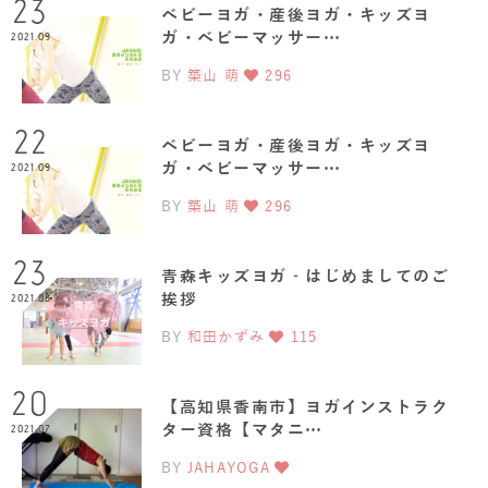
23
ベビーヨガ・産後ヨガ・キッズヨ
ガ・ベビーマッサー…
2021.09
BY
築山 萌
296
22
ベビーヨガ・産後ヨガ・キッズヨ
ガ・ベビーマッサー…
2021.09
BY
築山 萌
296
23
青森キッズヨガ‐はじめましてのご
挨拶
2021.08
BY
和田かずみ
115
20
【高知県香南市】ヨガインストラク
ター資格【マタニ…
2021.07
BY
JAHAYOGA