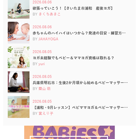
2026.08.06
欲張っていこう！【さいたま市浦和 産後ヨガ】
BY
きくちあきこ
2026.08.06
赤ちゃんのハイハイはいつから？発達の目安・練習方…
BY
JAHAYOGA
2026.08.05
ヨガ未経験でもベビー＆ママヨガ資格は取れる？
BY
yuri
2026.08.05
兵庫県明石市：生後2か月頃から始めるベビーマッサー…
BY
築山 萌
2026.08.05
【浦和・9月レッスン】ベビママヨガ＆ベビーマッサー…
BY
宮えり子