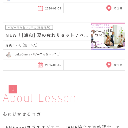
2026-09-04
埼玉県
ベビーヨガ＆ママヨガ(産後ヨガ)
NEW！[浦和] 夏の疲れリセット♪ベビーヨガ＆ママヨガ…
定員：7人 (残：5人)
LaLaOhana ベビーヨガ＆ママヨガ
2026-09-16
埼玉県
1
About Lesson
心に効かせるヨガ
JAHAnaviヨガスタジオは、JAHA協会で資格認定した