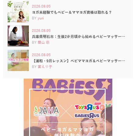
2026.08.05
ヨガ未経験でもベビー＆ママヨガ資格は取れる？
BY
yuri
2026.08.05
兵庫県明石市：生後2か月頃から始めるベビーマッサー…
BY
築山 萌
2026.08.05
【浦和・9月レッスン】ベビママヨガ＆ベビーマッサー…
BY
宮えり子