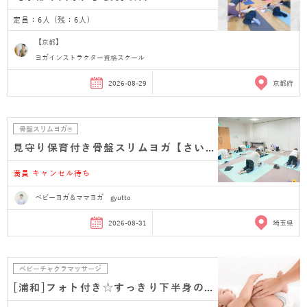
定員：6人 (残：6人)
【京都】
ヨガインストラクター資格スクール
2026-08-29
京都府
骨盤スリムヨガ®
見守り保育付き骨盤スリムヨガ【さいたま市浦和 産…
満員 キャンセル待ち
ベビーヨガ＆ママヨガ gyutto
2026-08-31
埼玉県
ベビーチャクラマッサージ
[浦和]フォト付き☆すっきり下半身のベビーマッサージ…