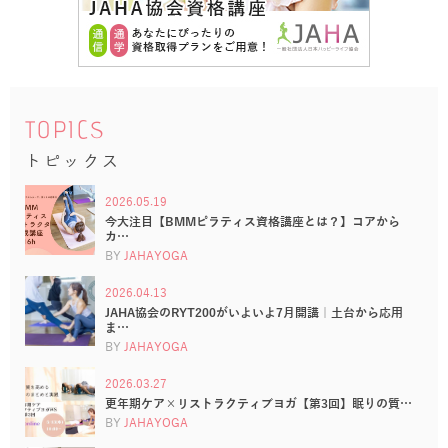
TOPICS
トピックス
2026.05.19
今大注目【BMMピラティス資格講座とは？】コアから
カ…
BY
JAHAYOGA
2026.04.13
JAHA協会のRYT200がいよいよ7月開講｜土台から応用
ま…
BY
JAHAYOGA
2026.03.27
更年期ケア×リストラクティブヨガ【第3回】眠りの質…
BY
JAHAYOGA