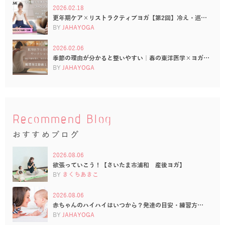
2026.02.18
更年期ケア×リストラクティブヨガ【第2回】冷え・巡…
BY
JAHAYOGA
2026.02.06
季節の理由が分かると整いやすい｜春の東洋医学×ヨガ…
BY
JAHAYOGA
Recommend Blog
おすすめブログ
2026.08.06
欲張っていこう！【さいたま市浦和 産後ヨガ】
BY
きくちあきこ
2026.08.06
赤ちゃんのハイハイはいつから？発達の目安・練習方…
BY
JAHAYOGA