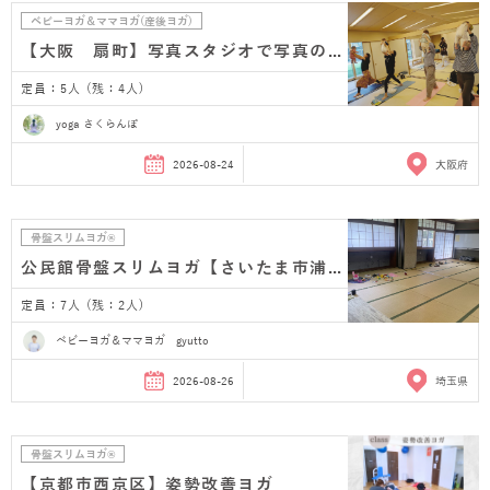
ベビーヨガ＆ママヨガ(産後ヨガ)
【大阪 扇町】写真スタジオで写真のプレゼント付き…
定員：5人 (残：4人)
yoga さくらんぼ
2026-08-24
大阪府
骨盤スリムヨガ®
公民館骨盤スリムヨガ【さいたま市浦和 産後ヨガ】
定員：7人 (残：2人)
ベビーヨガ＆ママヨガ gyutto
2026-08-26
埼玉県
骨盤スリムヨガ®
【京都市西京区】姿勢改善ヨガ