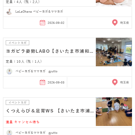
定員：4人 (残：2人)
LaLaOhana ベビーヨガ＆ママヨガ
2026-09-02
埼玉県
イベントヨガ
ヨガピラ姿勢LABO【さいたま市浦和産後ヨガ】
定員：10人 (残：1人)
ベビーヨガ＆ママヨガ gyutto
2026-09-03
埼玉県
イベントヨガ
くつえらび＆足育WS 【さいたま市浦和】
満員 キャンセル待ち
ベビーヨガ＆ママヨガ gyutto