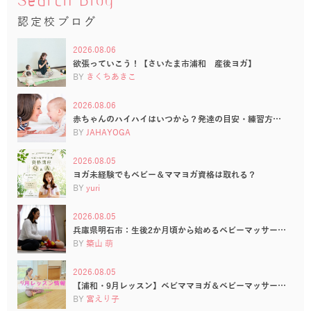
Search Blog
認定校ブログ
2026.08.06
欲張っていこう！【さいたま市浦和 産後ヨガ】
BY
きくちあきこ
2026.08.06
赤ちゃんのハイハイはいつから？発達の目安・練習方…
BY
JAHAYOGA
2026.08.05
ヨガ未経験でもベビー＆ママヨガ資格は取れる？
BY
yuri
2026.08.05
兵庫県明石市：生後2か月頃から始めるベビーマッサー…
BY
築山 萌
2026.08.05
【浦和・9月レッスン】ベビママヨガ＆ベビーマッサー…
BY
宮えり子