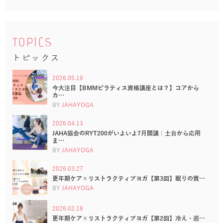
TOPICS
トピックス
2026.05.19
今大注目【BMMピラティス資格講座とは？】コアから
カ…
BY
JAHAYOGA
2026.04.13
JAHA協会のRYT200がいよいよ7月開講｜土台から応用
ま…
BY
JAHAYOGA
2026.03.27
更年期ケア×リストラクティブヨガ【第3回】眠りの質…
BY
JAHAYOGA
2026.02.18
更年期ケア×リストラクティブヨガ【第2回】冷え・巡…