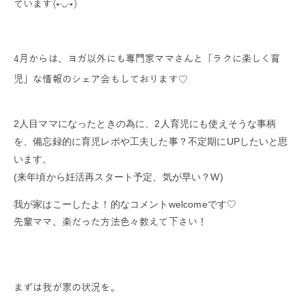
ています(•ᵕᴗᵕ•)
4月からは、ヨガ以外にも専門家ママさんと「ラクに楽しく育
児」な情報のシェア会もしております♡
2人目ママになったときの為に、2人育児にも使えそうな
事柄
を、備忘録的に育児レポや工夫した事？不定期にUPしたいと思
います。
(来年頃から妊活再スタート予定、気が早い？W)
我が家はこーしたよ！的なコメントwelcomeです♡
先輩ママ、楽だった方法色々教えて下さい！
まずは我が家の状況を。