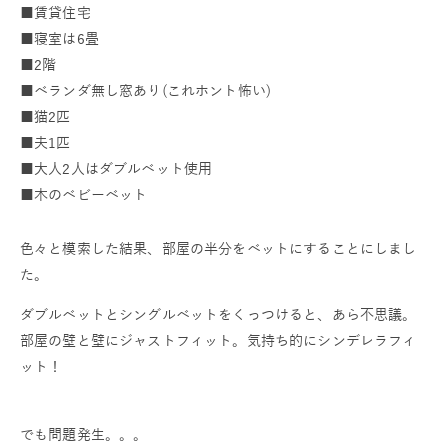
■賃貸住宅
■寝室は6畳
■2階
■ベランダ無し窓あり(これホント怖い)
■猫2匹
■夫1匹
■大人2人はダブルベット使用
■木のベビーベット
色々と模索した結果、部屋の半分をベットにすることにしまし
た。
ダブルベットとシングルベットをくっつけると、あら不思議。
部屋の壁と壁にジャストフィット。気持ち的にシンデレラフィ
ット！
でも問題発生。。。