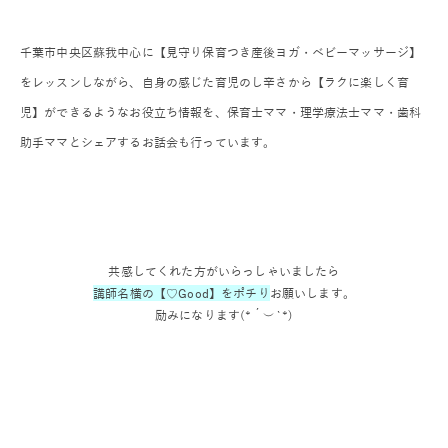
千葉市中央区蘇我中心に【見守り保育つき産後ヨガ・ベビーマッサージ】
をレッスンしながら、自身の感じた育児のし辛さから【ラクに楽しく育
児】ができるようなお役立ち情報を、保育士ママ・理学療法士ママ・歯科
助手ママとシェアするお話会も行っています。
共感してくれた方がいらっしゃいましたら
講師名横の【♡Good】をポチり
お願いします。
励みになります(*´︶`*)