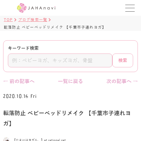
TOP
ブログ検索一覧
教室を探す
転落防止 ベビーベッドリメイク 【千葉市子連れヨガ】
レッスンを探す
キーワード検索
BLOG
検索
›
ヨガ資格講座
← 前の記事へ
一覧に戻る
次の記事へ →
ログイン
2020.10.16 Fri
JAHAYOGA
転落防止 ベビーベッドリメイク 【千葉市子連れヨ
ガ】
【たまにはヨガも。】at rational cat