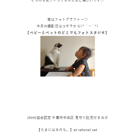
実はフォトグラファー♡
今月の撮影日はコチラから
(*´︶`*)
【ベビーとペットのどこでもフォトスタジオ】
JAHA協会認定 千葉市中央区 見守り託児付きヨガ
【たまにはヨガも。】at rational cat