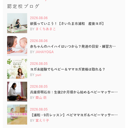
認定校ブログ
2026.08.06
欲張っていこう！【さいたま市浦和 産後ヨガ】
BY
きくちあきこ
2026.08.06
赤ちゃんのハイハイはいつから？発達の目安・練習方…
BY
JAHAYOGA
2026.08.05
ヨガ未経験でもベビー＆ママヨガ資格は取れる？
BY
yuri
2026.08.05
兵庫県明石市：生後2か月頃から始めるベビーマッサー…
BY
築山 萌
2026.08.05
【浦和・9月レッスン】ベビママヨガ＆ベビーマッサー…
BY
宮えり子