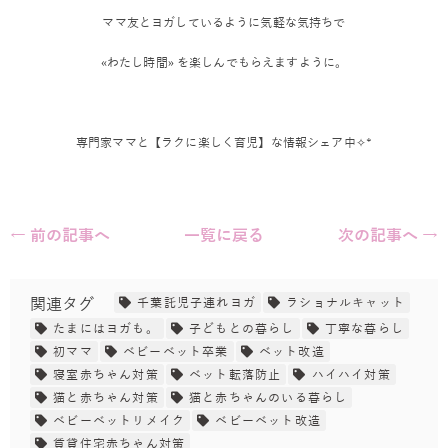
ママ友とヨガしているように気軽な気持ちで
«わたし時間» を楽しんでもらえますように。
専門家ママと【ラクに楽しく育児】な情報シェア中✧︎*
← 前の記事へ
一覧に戻る
次の記事へ →
関連タグ
千葉託児子連れヨガ
ラショナルキャット
たまにはヨガも。
子どもとの暮らし
丁寧な暮らし
初ママ
ベビーベット卒業
ベット改造
寝室赤ちゃん対策
ベット転落防止
ハイハイ対策
猫と赤ちゃん対策
猫と赤ちゃんのいる暮らし
ベビーベットリメイク
ベビーベット改造
賃貸住宅赤ちゃん対策