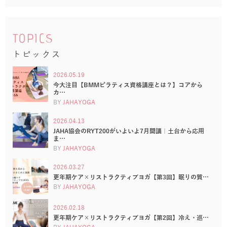
TOPICS
トピックス
2026.05.19
今大注目【BMMピラティス資格講座とは？】コアから
カ…
BY
JAHAYOGA
2026.04.13
JAHA協会のRYT200がいよいよ7月開講｜土台から応用
ま…
BY
JAHAYOGA
2026.03.27
更年期ケア×リストラクティブヨガ【第3回】眠りの質…
BY
JAHAYOGA
2026.02.18
更年期ケア×リストラクティブヨガ【第2回】冷え・巡…