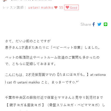
レッスン講師：
uetani makiko
55
Good
Share
さて、だいぶ前のことですが
息子さん1才過ぎたあたりに「ベビーベット卒業」しました。
ベットの転落防止やベットルーム改造のご質問も多かったの
で、こちらに記録しておきます。
【たまにはヨガも。】at rationa
こんにちは、2才児保育園ママの
l cat の uetani makiko こと、まっきーです✩.*˚
千葉市中央区の蘇我付近で保育士ママさんと見守り託児付きで
【 親子ヨガ＆産後ヨガ 】（骨盤スリムヨガ・ベビママヨガ）し