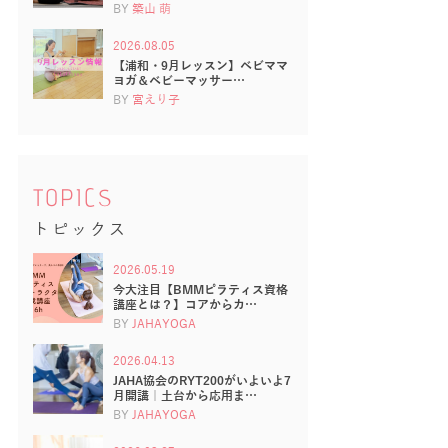
BY
築山 萌
2026.08.05
【浦和・9月レッスン】ベビママ
ヨガ＆ベビーマッサー…
BY
宮えり子
TOPICS
トピックス
2026.05.19
今大注目【BMMピラティス資格
講座とは？】コアからカ…
BY
JAHAYOGA
2026.04.13
JAHA協会のRYT200がいよいよ7
月開講｜土台から応用ま…
BY
JAHAYOGA