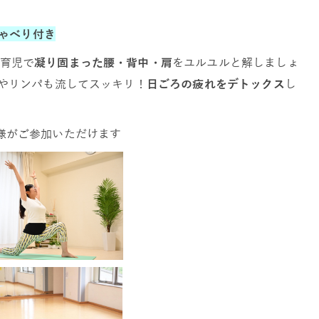
しゃべり付き
育児で
凝り固まった腰・背中・肩
をユルユルと解しましょ
流やリンパも流してスッキリ！
日ごろの疲れをデトックス
し
様がご参加いただけます