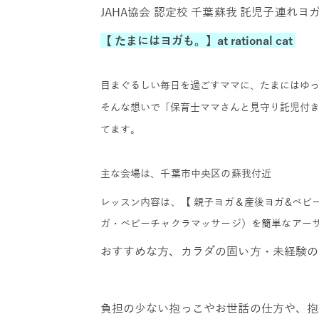
JAHA協会 認定校 千葉蘇我 託児子連れヨ
【 たまにはヨガも。】at rational cat
目まぐるしい毎日を過ごすママに、たまにはゆ
そんな想いで「保育士ママさんと見守り託児付
てます。
主な会場は、千葉市中央区の蘇我付近
レッスン内容は、【 親子ヨガ＆産後ヨガ&ベビ
ガ・ベビーチャクラマッサージ）を簡単なアーサ
おすすめな方、カラダの固い方・未経験の
負担の少ない抱っこやお世話の仕方や、抱