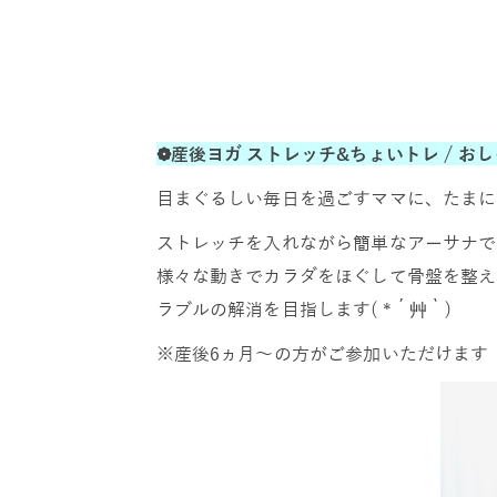
❁産後ヨガ ストレッチ&ちょいトレ / お
目まぐるしい毎日を過ごすママに、たまに
ストレッチを入れながら簡単なアーサナで
様々な動きでカラダをほぐして骨盤を整え
ラブルの解消を目指します( *´艸｀)
※産後6ヵ月～の方がご参加いただけます