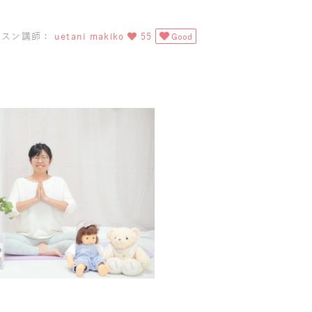
ッスン講師：
uetani makiko
55
Good