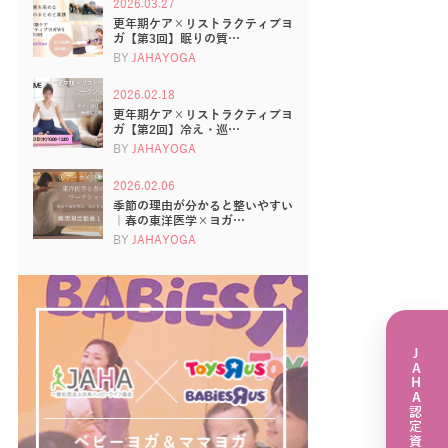
2026.03.27
更年期ケア×リストラクティブヨ
ガ【第3回】眠りの質…
BY
JAHAYOGA
2026.02.18
更年期ケア×リストラクティブヨ
ガ【第2回】冷え・巡…
BY
JAHAYOGA
2026.02.06
季節の理由が分かると整いやすい
｜春の東洋医学×ヨガ…
BY
JAHAYOGA
JAHA認定資格講座一覧