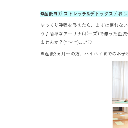
❁産後ヨガ ストレッチ&デトックス / お
ゆっくり呼吸を整えたら、まずは慣れない
う♪簡単なアーサナ(ポーズ)で滞った血
ませんか？(*˘︶˘*).｡.:*♡
※産後3ヵ月～の方、ハイハイまでのお子