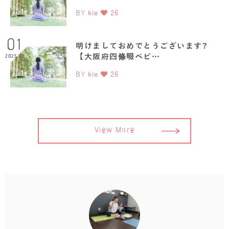
BY
kie
26
01
明けましておめでとうございます?
【大阪府四條畷ベビ…
2025.01
BY
kie
26
View More