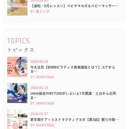
2026.08.05
【浦和・9月レッスン】ベビママヨガ＆ベビーマッサー…
BY
宮えり子
TOPICS
トピックス
2026.05.19
今大注目【BMMピラティス資格講座とは？】コアから
カ…
BY
JAHAYOGA
2026.04.13
JAHA協会のRYT200がいよいよ7月開講｜土台から応用
ま…
BY
JAHAYOGA
2026.03.27
更年期ケア×リストラクティブヨガ【第3回】眠りの質…
BY
JAHAYOGA