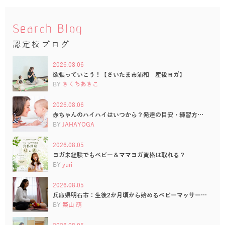
Search Blog
認定校ブログ
2026.08.06
欲張っていこう！【さいたま市浦和 産後ヨガ】
BY
きくちあきこ
2026.08.06
赤ちゃんのハイハイはいつから？発達の目安・練習方…
BY
JAHAYOGA
2026.08.05
ヨガ未経験でもベビー＆ママヨガ資格は取れる？
BY
yuri
2026.08.05
兵庫県明石市：生後2か月頃から始めるベビーマッサー…
BY
築山 萌