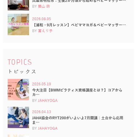
兵庫県明石市：生後2か月頃から始めるベビーマッサー…
BY
築山 萌
2026.08.05
【浦和・9月レッスン】ベビママヨガ＆ベビーマッサー…
BY
宮えり子
TOPICS
トピックス
2026.05.19
今大注目【BMMピラティス資格講座とは？】コアから
カ…
BY
JAHAYOGA
2026.04.13
JAHA協会のRYT200がいよいよ7月開講｜土台から応用
ま…
BY
JAHAYOGA