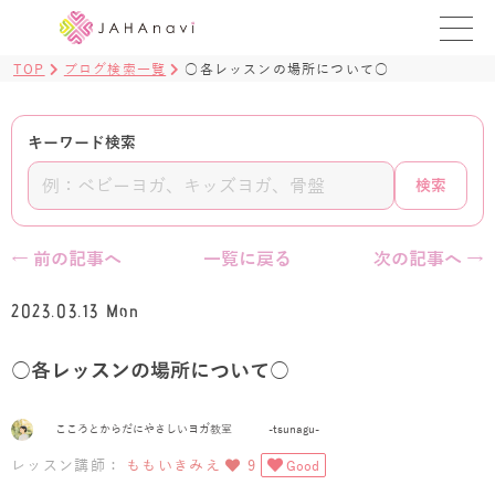
TOP
ブログ検索一覧
○各レッスンの場所について○
教室を探す
レッスンを探す
キーワード検索
検索
BLOG
›
ヨガ資格講座
← 前の記事へ
一覧に戻る
次の記事へ →
ログイン
2023.03.13 Mon
JAHAYOGA
○各レッスンの場所について○
こころとからだにやさしいヨガ教室 -tsunagu-
レッスン講師：
ももいきみえ
9
Good