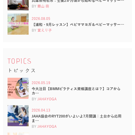
兵庫県明石市：生後2か月頃から始めるベビーマッサー…
BY
築山 萌
2026.08.05
【浦和・9月レッスン】ベビママヨガ＆ベビーマッサー…
BY
宮えり子
TOPICS
トピックス
2026.05.19
今大注目【BMMピラティス資格講座とは？】コアから
カ…
BY
JAHAYOGA
2026.04.13
JAHA協会のRYT200がいよいよ7月開講｜土台から応用
ま…
BY
JAHAYOGA