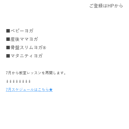
ご登録はHPから
■ベビーヨガ
■産後ママヨガ
■骨盤スリムヨガ®
■マタニティヨガ
7月から教室レッスンを再開します。
⇓⇓⇓⇓⇓⇓⇓⇓
7月スケジュールはこちら★