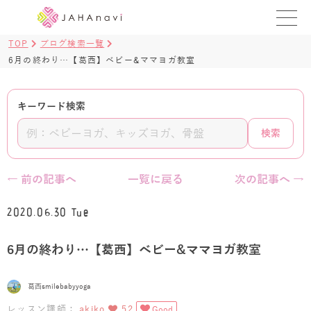
TOP
ブログ検索一覧
教室を探す
6月の終わり…【葛西】ベビー&ママヨガ教室
レッスンを探す
キーワード検索
BLOG
検索
›
ヨガ資格講座
← 前の記事へ
一覧に戻る
次の記事へ →
ログイン
2020.06.30 Tue
JAHAYOGA
6月の終わり…【葛西】ベビー&ママヨガ教室
葛西smilebabyyoga
レッスン講師：
akiko
52
Good