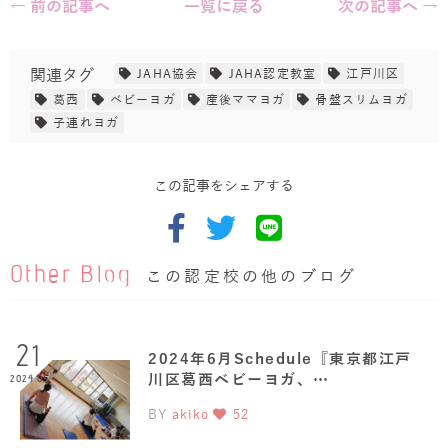
← 前の記事へ
一覧に戻る
次の記事へ →
関連タグ
JAHA協会
JAHA認定教室
江戸川区
葛西
ベビーヨガ
産後ママヨガ
骨盤スリムヨガ
子連れヨガ
この記事をシェアする
Other Blog
この認定校の他のブログ
21
2024年6月Schedule『東京都江戸
川区葛西ベビーヨガ、…
2024.05
BY
akiko
52