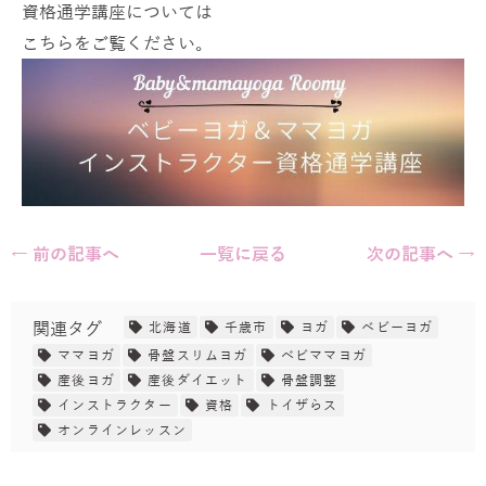
資格通学講座については
こちらをご覧ください。
← 前の記事へ
一覧に戻る
次の記事へ →
関連タグ
北海道
千歳市
ヨガ
ベビーヨガ
ママヨガ
骨盤スリムヨガ
べビママヨガ
産後ヨガ
産後ダイエット
骨盤調整
インストラクター
資格
トイザらス
オンラインレッスン