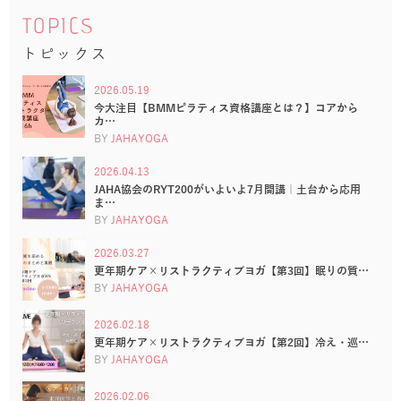
TOPICS
トピックス
2026.05.19
今大注目【BMMピラティス資格講座とは？】コアから
カ…
BY
JAHAYOGA
2026.04.13
JAHA協会のRYT200がいよいよ7月開講｜土台から応用
ま…
BY
JAHAYOGA
2026.03.27
更年期ケア×リストラクティブヨガ【第3回】眠りの質…
BY
JAHAYOGA
2026.02.18
更年期ケア×リストラクティブヨガ【第2回】冷え・巡…
BY
JAHAYOGA
2026.02.06