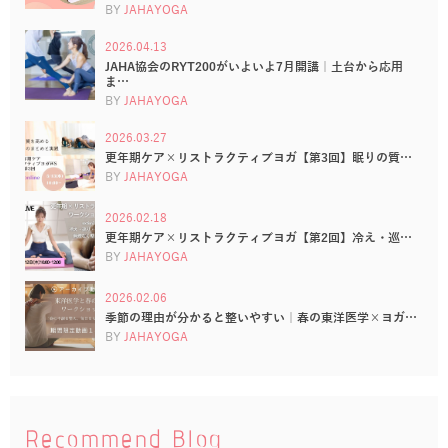
BY
JAHAYOGA
2026.04.13
JAHA協会のRYT200がいよいよ7月開講｜土台から応用
ま…
BY
JAHAYOGA
2026.03.27
更年期ケア×リストラクティブヨガ【第3回】眠りの質…
BY
JAHAYOGA
2026.02.18
更年期ケア×リストラクティブヨガ【第2回】冷え・巡…
BY
JAHAYOGA
2026.02.06
季節の理由が分かると整いやすい｜春の東洋医学×ヨガ…
BY
JAHAYOGA
Recommend Blog