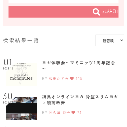
SEARCH
検索結果一覧
01
ヨガ体験会～マミニッツ1周年記念
～
2023.12
BY
和田かずみ
115
30
福島オンラインヨガ 骨盤スリムヨガ
×腰痛改善
2021.07
BY
阿久津 睦子
74