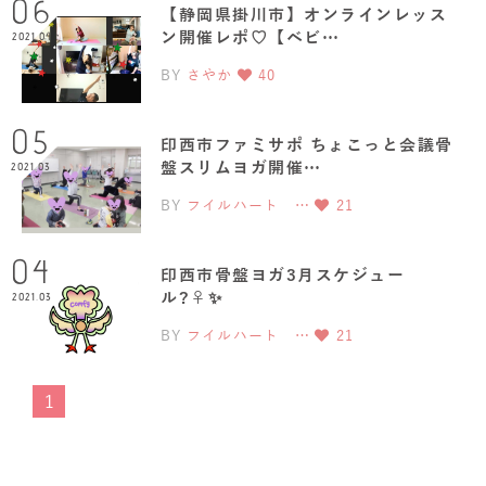
06
【静岡県掛川市】オンラインレッス
ン開催レポ♡【ベビ…
2021.04
BY
さやか
40
05
印西市ファミサポ ちょこっと会議骨
盤スリムヨガ開催…
2021.03
BY
フイルハート …
21
04
印西市骨盤ヨガ3月スケジュー
ル?‍♀️✨
2021.03
BY
フイルハート …
21
1