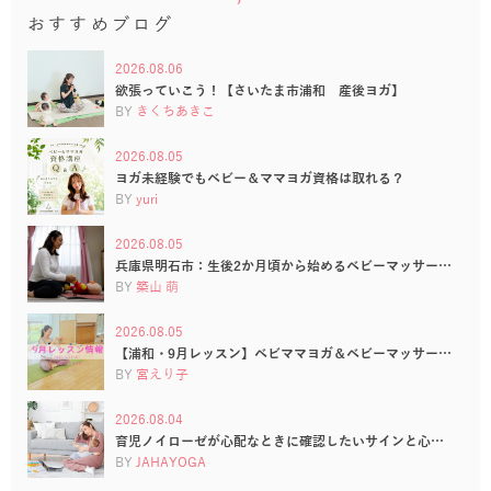
おすすめブログ
2026.08.06
欲張っていこう！【さいたま市浦和 産後ヨガ】
BY
きくちあきこ
2026.08.05
ヨガ未経験でもベビー＆ママヨガ資格は取れる？
BY
yuri
2026.08.05
兵庫県明石市：生後2か月頃から始めるベビーマッサー…
BY
築山 萌
2026.08.05
【浦和・9月レッスン】ベビママヨガ＆ベビーマッサー…
BY
宮えり子
2026.08.04
育児ノイローゼが心配なときに確認したいサインと心…
BY
JAHAYOGA