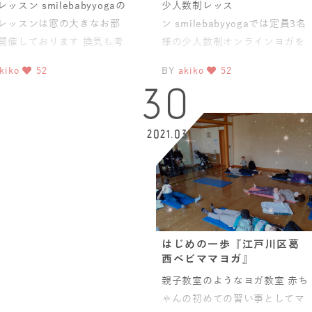
ッスン smilebabyyogaの
少人数制レッス
レッスンは窓の大きなお部
ン smilebabyyogaでは定員3名
開催しております 換気も考
様の少人数制オンラインヨガを
を開けます最近は
開催しておりますヨガ未経験の
kiko
52
BY
akiko
52
方やオンライン初体
30
2021.03
はじめの一歩『江戸川区葛
西ベビママヨガ』
親子教室のようなヨガ教室 赤ち
ゃんの初めての習い事としてマ