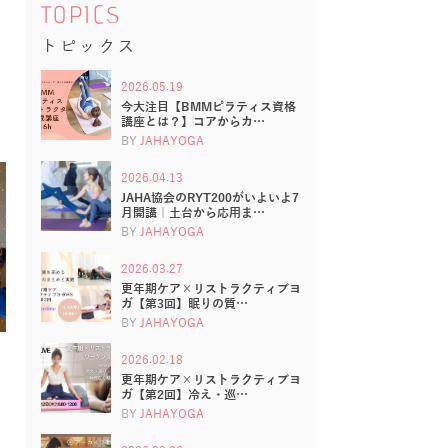
TOPICS
トピックス
2026.05.19
今大注目【BMMピラティス資格
講座とは？】コアからカ…
BY
JAHAYOGA
2026.04.13
JAHA協会のRYT200がいよいよ7
月開講｜土台から応用ま…
BY
JAHAYOGA
2026.03.27
更年期ケア×リストラクティブヨ
ガ【第3回】眠りの質…
BY
JAHAYOGA
2026.02.18
更年期ケア×リストラクティブヨ
ガ【第2回】冷え・巡…
BY
JAHAYOGA