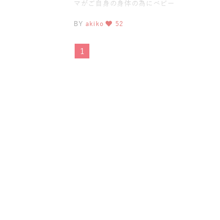
マがご自身の身体の為にベビー
ヨガ&ママヨガ 慣れた場所でヨ
BY
akiko
52
ガか
1