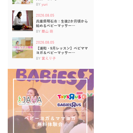
BY
yuri
2026.08.05
兵庫県明石市：生後2か月頃から
始めるベビーマッサー…
BY
築山 萌
2026.08.05
【浦和・9月レッスン】ベビママ
ヨガ＆ベビーマッサー…
BY
宮えり子