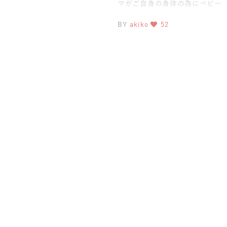
マがご自身の身体の為にベビー
ヨガ&ママヨガ 慣れた場所でヨ
BY
akiko
52
ガか