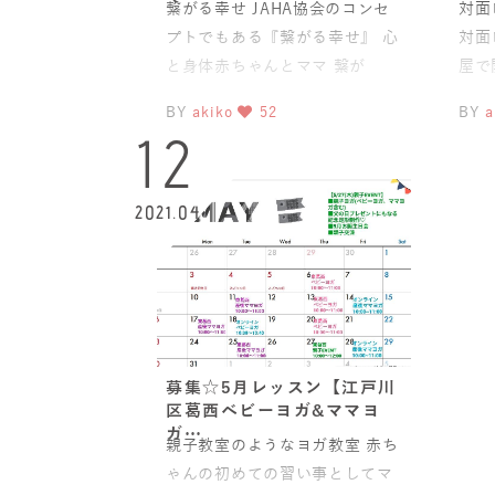
繋がる幸せ JAHA協会のコンセ
対面レ
プトでもある『繋がる幸せ』 心
対面
と身体赤ちゃんとママ 繋が
屋で
る 赤ちゃん
え窓
BY
akiko
52
BY
a
12
2021.04
募集☆5月レッスン【江戸川
区葛西ベビーヨガ&ママヨ
ガ…
親子教室のようなヨガ教室 赤ち
ゃんの初めての習い事としてマ