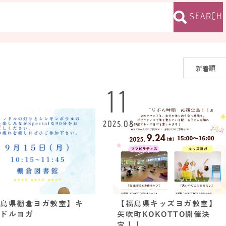
SEARCH
5
11
8
2025.08
島県棚倉ヨガ教室】キ
【福島県キッズヨガ教室】
ドルヨガ
矢吹町KOKOTTO開催決
定！！