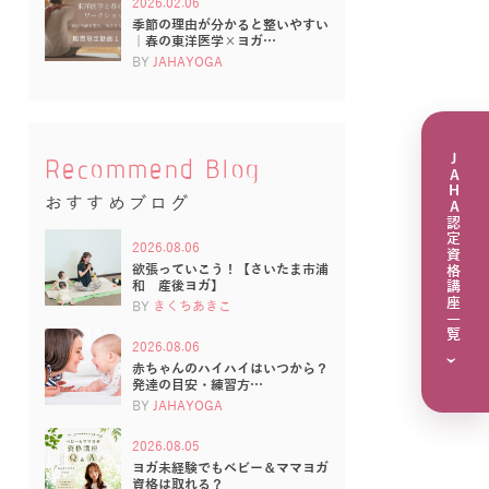
2026.02.06
季節の理由が分かると整いやすい
｜春の東洋医学×ヨガ…
BY
JAHAYOGA
JAHA認定資格講座一覧
Recommend Blog
おすすめブログ
2026.08.06
欲張っていこう！【さいたま市浦
和 産後ヨガ】
BY
きくちあきこ
2026.08.06
›
赤ちゃんのハイハイはいつから？
発達の目安・練習方…
BY
JAHAYOGA
2026.08.05
ヨガ未経験でもベビー＆ママヨガ
資格は取れる？