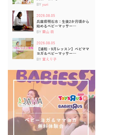
BY
yuri
2026.08.05
兵庫県明石市：生後2か月頃から
始めるベビーマッサー…
BY
築山 萌
2026.08.05
【浦和・9月レッスン】ベビママ
ヨガ＆ベビーマッサー…
BY
宮えり子