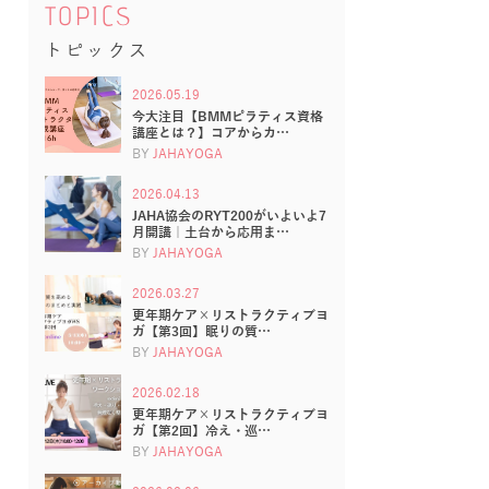
TOPICS
トピックス
2026.05.19
今大注目【BMMピラティス資格
講座とは？】コアからカ…
BY
JAHAYOGA
2026.04.13
JAHA協会のRYT200がいよいよ7
月開講｜土台から応用ま…
BY
JAHAYOGA
2026.03.27
更年期ケア×リストラクティブヨ
ガ【第3回】眠りの質…
BY
JAHAYOGA
2026.02.18
更年期ケア×リストラクティブヨ
ガ【第2回】冷え・巡…
BY
JAHAYOGA