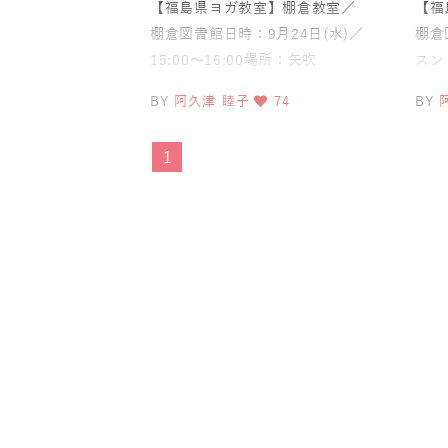
【福島県ヨガ教室】棚倉教室／
【福
棚倉図書館日時：9月24日(水)／
棚倉図
15:00〜16:00場所：矢吹
スン
KOKOTTO対象：3歳〜10歳く
BY
阿久津 睦子
74
BY
らい持ち物：
1