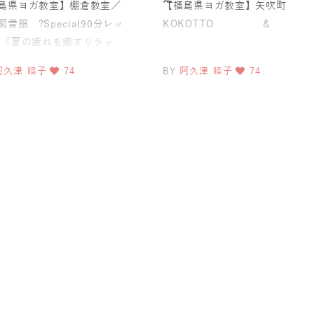
島県ヨガ教室】棚倉教室／
【福島県ヨガ教室】矢吹町
書館 ?️Special90分レッ
KOKOTTO &
 『夏の疲れを癒すリラッ
阿久津 睦子
74
BY
阿久津 睦子
74