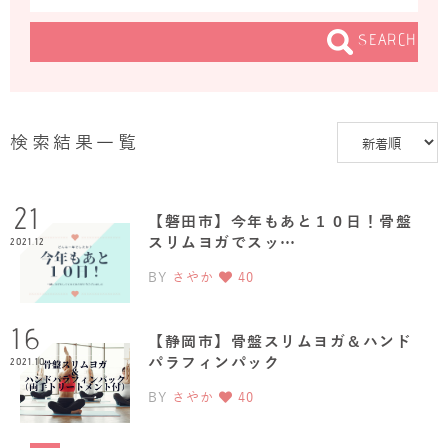
SEARCH
検索結果一覧
21
【磐田市】今年もあと１０日！骨盤
スリムヨガでスッ…
2021.12
BY
さやか
40
16
【静岡市】骨盤スリムヨガ＆ハンド
パラフィンパック
2021.10
BY
さやか
40