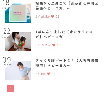
18
指先から全身まで『東京都江戸川区
葛西ベビーヨガ、…
2021.11
BY
akiko
52
22
1歳になりました【オンラインヨ
ガ】ベビーヨガ
2020.08
BY
さやか
40
09
ぎっくり腰パート２！【大阪府四條
畷市】ベビーヨガ…
2020.07
BY
kie
26
1