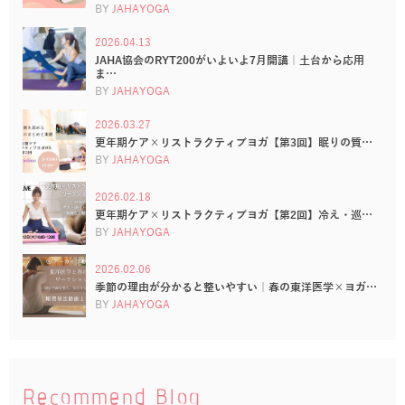
BY
JAHAYOGA
2026.04.13
JAHA協会のRYT200がいよいよ7月開講｜土台から応用
ま…
BY
JAHAYOGA
2026.03.27
更年期ケア×リストラクティブヨガ【第3回】眠りの質…
BY
JAHAYOGA
2026.02.18
更年期ケア×リストラクティブヨガ【第2回】冷え・巡…
BY
JAHAYOGA
2026.02.06
季節の理由が分かると整いやすい｜春の東洋医学×ヨガ…
BY
JAHAYOGA
Recommend Blog