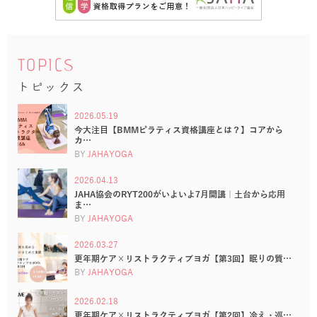
TOPICS
トピックス
2026.05.19
今大注目【BMMピラティス資格講座とは？】コアから
カ…
BY
JAHAYOGA
2026.04.13
JAHA協会のRYT200がいよいよ7月開講｜土台から応用
ま…
BY
JAHAYOGA
2026.03.27
更年期ケア×リストラクティブヨガ【第3回】眠りの質…
BY
JAHAYOGA
2026.02.18
更年期ケア×リストラクティブヨガ【第2回】冷え・巡…