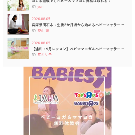
ヨガ未経験でもベビー＆ママヨガ資格は取れる？
BY
yuri
2026.08.05
兵庫県明石市：生後2か月頃から始めるベビーマッサー…
BY
築山 萌
2026.08.05
【浦和・9月レッスン】ベビママヨガ＆ベビーマッサー…
BY
宮えり子