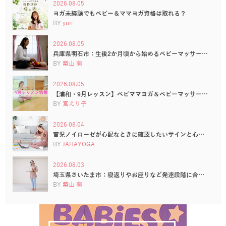
2026.08.05
ヨガ未経験でもベビー＆ママヨガ資格は取れる？
BY
yuri
2026.08.05
兵庫県明石市：生後2か月頃から始めるベビーマッサー…
BY
築山 萌
2026.08.05
【浦和・9月レッスン】ベビママヨガ＆ベビーマッサー…
BY
宮えり子
2026.08.04
育児ノイローゼが心配なときに確認したいサインと心…
BY
JAHAYOGA
2026.08.03
埼玉県さいたま市：寝返りやお座りなど発達段階に合…
BY
築山 萌