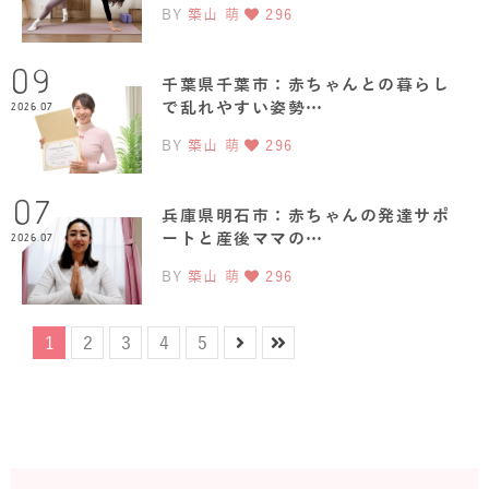
BY
築山 萌
296
09
千葉県千葉市：赤ちゃんとの暮らし
で乱れやすい姿勢…
2026.07
BY
築山 萌
296
07
兵庫県明石市：赤ちゃんの発達サポ
ートと産後ママの…
2026.07
BY
築山 萌
296
1
2
3
4
5