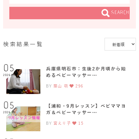
SEARCH
検索結果一覧
05
兵庫県明石市：生後2か月頃から始
めるベビーマッサー…
2026.08
BY
築山 萌
296
05
【浦和・9月レッスン】ベビママヨ
ガ＆ベビーマッサー…
2026.08
BY
宮えり子
15