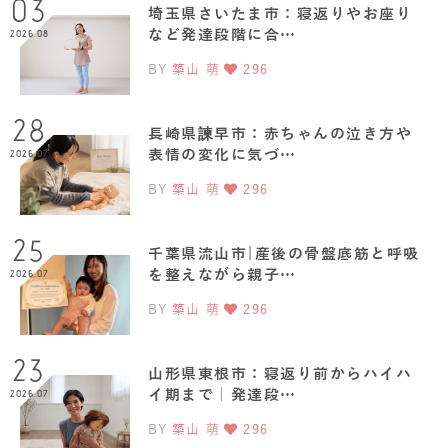
03
埼玉県さいたま市：寝返りやお座り
など発達段階に合…
2026.08
BY
築山 萌
296
28
長崎県諫早市：赤ちゃんの泣き方や
表情の変化に気づ…
2026.07
BY
築山 萌
296
25
千葉県流山市|産後の骨盤底筋と呼吸
を整えながら親子…
2026.07
BY
築山 萌
296
23
山形県東根市：寝返り前からハイハ
イ期まで｜発達段…
2026.07
BY
築山 萌
296