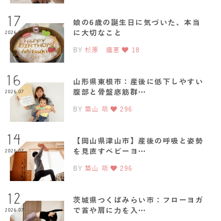
17
娘の6歳の誕生日に気づいた、本当
に大切なこと
2026.07
BY
杉原 織恵
18
16
山形県東根市：産後に低下しやすい
腹部と骨盤底筋群…
2026.07
BY
築山 萌
296
14
【岡山県津山市】産後の呼吸と姿勢
を見直すベビーヨ…
2026.07
BY
築山 萌
296
12
茨城県つくばみらい市：フローヨガ
で首や肩に力を入…
2026.07