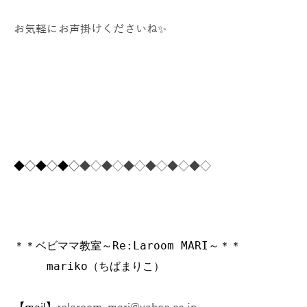
お気軽にお声掛けくださいね✨
◆◇◆◇◆◇
◆◇◆◇◆◇
◆◇◆◇◆◇
＊＊ベビママ教室～Re:Laroom MARI～＊＊
mariko（ちばまりこ）
【mail】
relaroom_mari@yahoo.co.jp