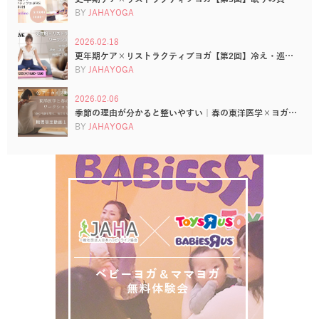
BY
JAHAYOGA
2026.02.18
更年期ケア×リストラクティブヨガ【第2回】冷え・巡…
BY
JAHAYOGA
2026.02.06
季節の理由が分かると整いやすい｜春の東洋医学×ヨガ…
BY
JAHAYOGA