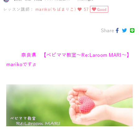
レッスン講師：
mariko(ちばまりこ)
57
Good
Share
奈良県 【ベビママ教室～Re:Laroom MARI～】
marikoです♬