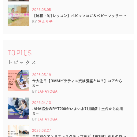
2026.08.05
【浦和・9月レッスン】ベビママヨガ＆ベビーマッサー…
BY
宮えり子
TOPICS
トピックス
2026.05.19
今大注目【BMMピラティス資格講座とは？】コアから
カ…
BY
JAHAYOGA
2026.04.13
JAHA協会のRYT200がいよいよ7月開講｜土台から応用
ま…
BY
JAHAYOGA
2026.03.27
更年期ケア×リストラクティブヨガ【第3回】眠りの質…