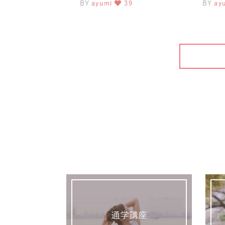
BY
ayumi
39
BY
ay
ター なまいあゆみ
ママに
通学講座