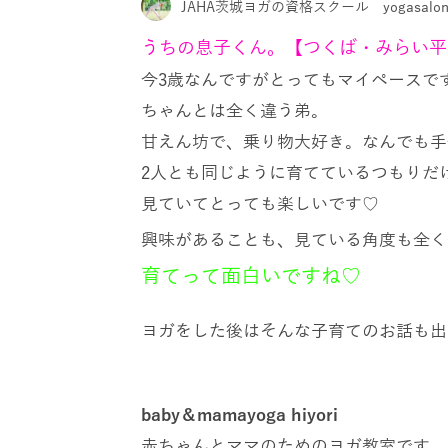
JAHA茨城ヨガの資格スクール yogasalon h
うちの息子くん。【つくば・みらい平
今
3
歳なんですがとってもマイペースで
ちゃんとは全く違う弟。
甘えん坊で、乗り物大好き。なんでも手
2
人とも同じように育てているつもりだ
見ていてとっても楽しいです
♡
興味があることも、見ている角度も全く
育てって面白いですね
♡
ヨガをした後はそんな子育てのお話も出
baby
＆
mamayoga hiyori
赤ちゃんとママのためのヨガ教室です。