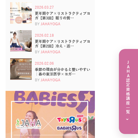
2026.03.27
更年期ケア×リストラクティブヨ
ガ【第3回】眠りの質…
BY
JAHAYOGA
2026.02.18
更年期ケア×リストラクティブヨ
ガ【第2回】冷え・巡…
BY
JAHAYOGA
JAHA認定資格講座一覧
2026.02.06
季節の理由が分かると整いやすい
｜春の東洋医学×ヨガ…
BY
JAHAYOGA
›