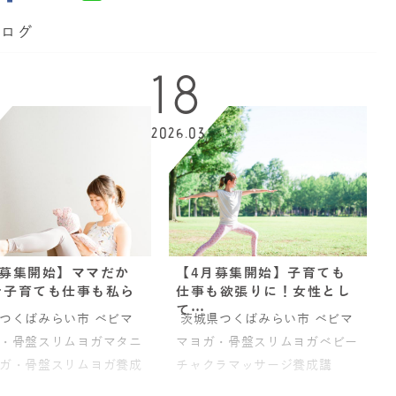
ブログ
18
2026.03
月募集開始】ママだか
【4月募集開始】子育ても
そ子育ても仕事も私ら
仕事も欲張りに！女性とし
て…
つくばみらい市 ベビマ
茨城県つくばみらい市 ベビマ
・骨盤スリムヨガマタニ
マヨガ・骨盤スリムヨガベビー
ガ・骨盤スリムヨガ養成
チャクラマッサージ養成講
今日からずーっとご機嫌
座 今日からずーっとご機嫌マ