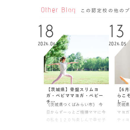
Other Blog
この認定校の他の
18
13
2026.06
2026.05
【茨城県】骨盤スリムヨ
【6
ガ・ベビママヨガ・ベビー
らこ
チ…
し…
《茨城県つくばみらい市》 今
茨城県
日からずーっとご機嫌ママに今
マヨガ
の私を１２０％楽しんで幸せ子
ティヨ
育ても叶えるヨガインストラク
講座 