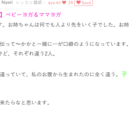
iyori
レッスン講師：
ayumi
39
Good
】ベビーヨガ＆ママヨガ
す。お姉ちゃんは何でも人より先をいく子でした。お姉
伝って〜かかと一緒に
…
が口癖のようになっています。
けど、それぞれ違う
2
人。
子
違っていて、私のお腹から生まれたのに全く違う。
来たらなと思います。