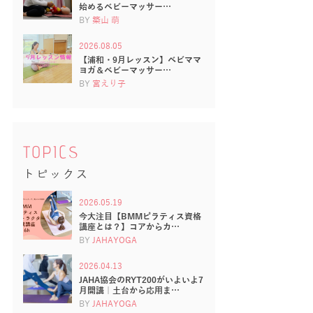
始めるベビーマッサー…
BY
築山 萌
2026.08.05
【浦和・9月レッスン】ベビママ
ヨガ＆ベビーマッサー…
BY
宮えり子
TOPICS
トピックス
2026.05.19
今大注目【BMMピラティス資格
講座とは？】コアからカ…
BY
JAHAYOGA
2026.04.13
JAHA協会のRYT200がいよいよ7
月開講｜土台から応用ま…
BY
JAHAYOGA