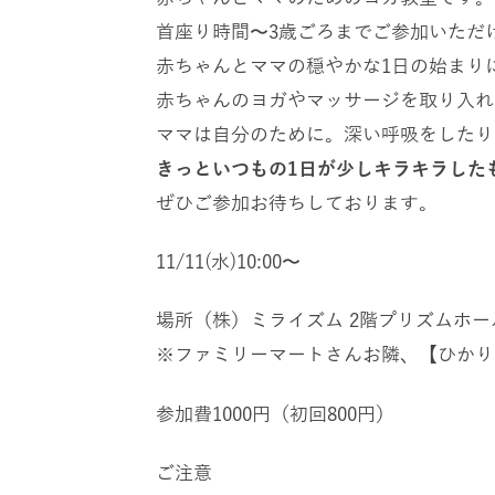
首座り時間〜
3
歳ごろまでご参加いただ
赤ちゃんとママの穏やかな
1
日の始まり
赤ちゃんのヨガやマッサージを取り入れ
ママは自分のために。深い呼吸をしたり
きっといつもの
1
日が少しキラキラした
ぜひご参加お待ちしております。
11/11(
水
)10:00
〜
場所（株）ミライズム
2
階プリズムホー
ファミリーマートさんお隣、【ひかり
※
参加費
1000
円（初回
800
円）
ご注意