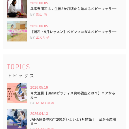
2026.08.05
兵庫県明石市：生後2か月頃から始めるベビーマッサー…
BY
築山 萌
2026.08.05
【浦和・9月レッスン】ベビママヨガ＆ベビーマッサー…
BY
宮えり子
TOPICS
トピックス
2026.05.19
今大注目【BMMピラティス資格講座とは？】コアから
カ…
BY
JAHAYOGA
2026.04.13
JAHA協会のRYT200がいよいよ7月開講｜土台から応用
ま…