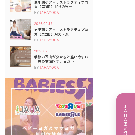
更年期ケア×リストラクティブヨ
ガ【第3回】眠りの質…
BY
JAHAYOGA
2026.02.18
更年期ケア×リストラクティブヨ
ガ【第2回】冷え・巡…
BY
JAHAYOGA
2026.02.06
季節の理由が分かると整いやすい
｜春の東洋医学×ヨガ…
BY
JAHAYOGA
JAHA認定資格講座一覧