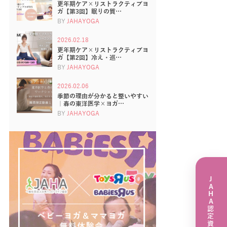
更年期ケア×リストラクティブヨ
ガ【第3回】眠りの質…
BY
JAHAYOGA
2026.02.18
更年期ケア×リストラクティブヨ
ガ【第2回】冷え・巡…
BY
JAHAYOGA
2026.02.06
季節の理由が分かると整いやすい
｜春の東洋医学×ヨガ…
BY
JAHAYOGA
JAHA認定資格講座一覧