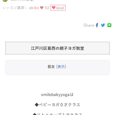
レッスン講師：
akiko
52
Good
Share
江戸川区葛西の親子ヨガ教室
目次
[表示]
smilebabyyogaは
◆ベビーヨガ０才クラス
◆リトルキッズ１才クラス