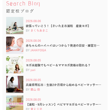
Search Blog
認定校ブログ
2026.08.06
欲張っていこう！【さいたま市浦和 産後ヨガ】
BY
きくちあきこ
2026.08.06
赤ちゃんのハイハイはいつから？発達の目安・練習方…
BY
JAHAYOGA
2026.08.05
ヨガ未経験でもベビー＆ママヨガ資格は取れる？
BY
yuri
2026.08.05
兵庫県明石市：生後2か月頃から始めるベビーマッサー…
BY
築山 萌
2026.08.05
【浦和・9月レッスン】ベビママヨガ＆ベビーマッサー…
BY
宮えり子