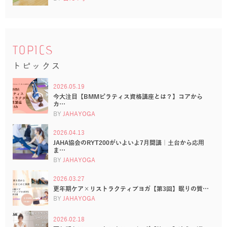
TOPICS
トピックス
2026.05.19
今大注目【BMMピラティス資格講座とは？】コアから
カ…
BY
JAHAYOGA
2026.04.13
JAHA協会のRYT200がいよいよ7月開講｜土台から応用
ま…
BY
JAHAYOGA
2026.03.27
更年期ケア×リストラクティブヨガ【第3回】眠りの質…
BY
JAHAYOGA
2026.02.18