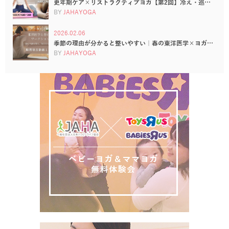
更年期ケア×リストラクティブヨガ【第2回】冷え・巡…
BY
JAHAYOGA
2026.02.06
季節の理由が分かると整いやすい｜春の東洋医学×ヨガ…
BY
JAHAYOGA