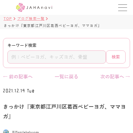
TOP
ブログ検索一覧
教室を探す
きっかけ『東京都江戸川区葛西ベビーヨガ、ママヨガ』
レッスンを探す
キーワード検索
BLOG
検索
›
ヨガ資格講座
← 前の記事へ
一覧に戻る
次の記事へ →
ログイン
2021.12.14 Tue
JAHAYOGA
きっかけ『東京都江戸川区葛西ベビーヨガ、ママヨ
ガ』
葛西smilebabyyoga