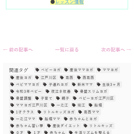
●
レッスン情報
← 前の記事へ
一覧に戻る
次の記事へ →
関連タグ
ベビーヨガ
産後ママヨガ
ママヨガ
産後ヨガ
江戸川区
葛西
西葛西
ベビママヨガ
子連れヨガ
新米ママ
生後3ヶ月
令和3年ベビー
夜泣き改善
骨盤スリムヨガ
骨盤調整
子育て
親子
ベビーヨガ江戸川区
ママヨガ江戸川区
一之江
瑞江
船堀
1才クラス
リトルキッズヨガ
葛西ママ
一之江ママ
船堀ママ
赤ちゃんとヨガ
赤ちゃん習い事
産後ダイエット
リトルキッズ
０才
１才
赤ちゃん
生活リズムを整える