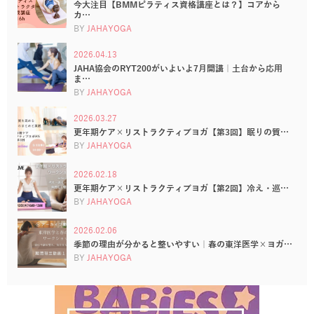
今大注目【BMMピラティス資格講座とは？】コアから
カ…
BY
JAHAYOGA
2026.04.13
JAHA協会のRYT200がいよいよ7月開講｜土台から応用
ま…
BY
JAHAYOGA
2026.03.27
更年期ケア×リストラクティブヨガ【第3回】眠りの質…
BY
JAHAYOGA
2026.02.18
更年期ケア×リストラクティブヨガ【第2回】冷え・巡…
BY
JAHAYOGA
2026.02.06
季節の理由が分かると整いやすい｜春の東洋医学×ヨガ…
BY
JAHAYOGA