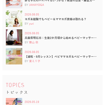
赤ちゃんのハイハイはいつから？発達の目安・練習方…
BY
JAHAYOGA
2026.08.05
ヨガ未経験でもベビー＆ママヨガ資格は取れる？
BY
yuri
2026.08.05
兵庫県明石市：生後2か月頃から始めるベビーマッサー…
BY
築山 萌
2026.08.05
【浦和・9月レッスン】ベビママヨガ＆ベビーマッサー…
BY
宮えり子
TOPICS
トピックス
2026.05.19