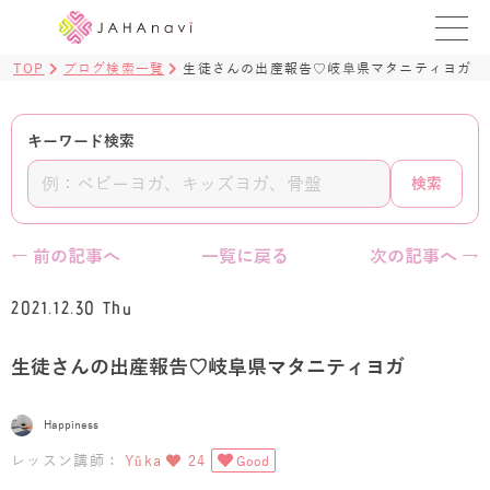
TOP
ブログ検索一覧
生徒さんの出産報告♡岐阜県マタニティヨガ
教室を探す
レッスンを探す
キーワード検索
検索
BLOG
›
ヨガ資格講座
← 前の記事へ
一覧に戻る
次の記事へ →
ログイン
2021.12.30 Thu
JAHAYOGA
生徒さんの出産報告♡岐阜県マタニティヨガ
Happiness
レッスン講師：
Yûka
24
Good