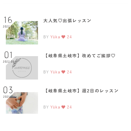
16
大人気♡出張レッスン
2022.06
BY
Yûka
24
01
【岐阜県土岐市】改めてご挨拶♡
2022.03
BY
Yûka
24
03
【岐阜県土岐市】週2日のレッスン
2021.10
BY
Yûka
24