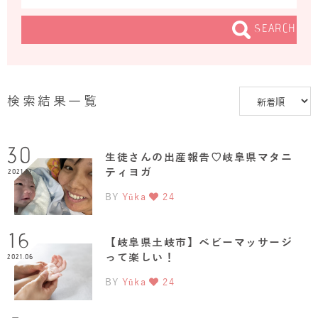
SEARCH
検索結果一覧
30
生徒さんの出産報告♡岐阜県マタニ
ティヨガ
2021.12
BY
Yûka
24
16
【岐阜県土岐市】ベビーマッサージ
って楽しい！
2021.06
BY
Yûka
24