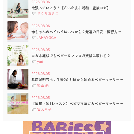
2026.08.06
欲張っていこう！【さいたま市浦和 産後ヨガ】
BY
きくちあきこ
2026.08.06
赤ちゃんのハイハイはいつから？発達の目安・練習方…
BY
JAHAYOGA
2026.08.05
ヨガ未経験でもベビー＆ママヨガ資格は取れる？
BY
yuri
2026.08.05
兵庫県明石市：生後2か月頃から始めるベビーマッサー…
BY
築山 萌
2026.08.05
【浦和・9月レッスン】ベビママヨガ＆ベビーマッサー…
BY
宮えり子