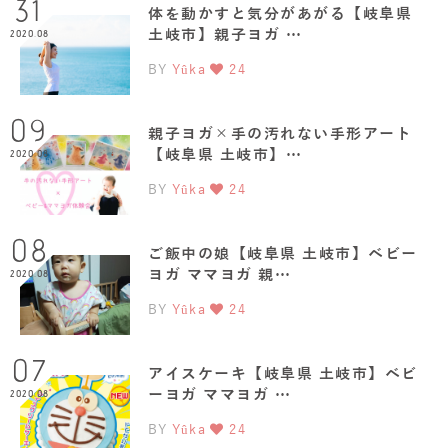
31
体を動かすと気分があがる【岐阜県
土岐市】親子ヨガ …
2020.08
BY
Yûka
24
09
親子ヨガ×手の汚れない手形アート
【岐阜県 土岐市】…
2020.08
BY
Yûka
24
08
ご飯中の娘【岐阜県 土岐市】ベビー
ヨガ ママヨガ 親…
2020.08
BY
Yûka
24
07
アイスケーキ【岐阜県 土岐市】ベビ
ーヨガ ママヨガ …
2020.08
BY
Yûka
24