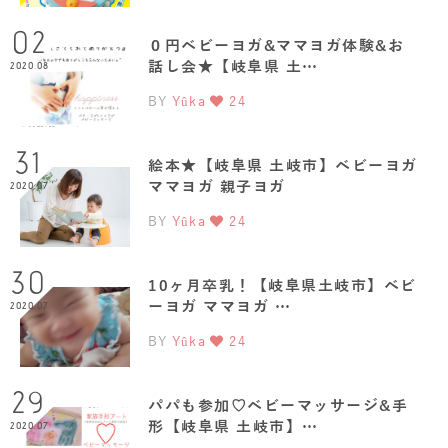
02
０円ベビーヨガ&ママヨガ体験&お
話し会★【岐阜県 土…
2020.08
BY
Yûka
24
31
絵本★【岐阜県 土岐市】ベビーヨガ
ママヨガ 親子ヨガ
2020.07
BY
Yûka
24
30
10ヶ月卒乳！【岐阜県土岐市】ベビ
ーヨガ ママヨガ …
2020.07
BY
Yûka
24
29
パパも参加♡ベビーマッサージ&手
形【岐阜県 土岐市】…
2020.07