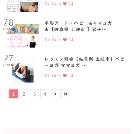
BY
Yûka
24
28
手形アート×ベビー&ママヨガ
★【岐阜県 土岐市 】親子…
2020.07
BY
Yûka
24
27
レッスン料金【岐阜県 土岐市】ベビ
ーヨガ ママヨガ …
2020.07
BY
Yûka
24
1
2
3
4