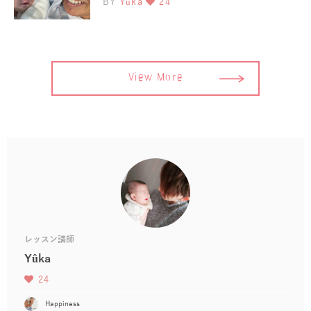
BY
Yûka
24
View More
レッスン講師
Yûka
24
Happiness