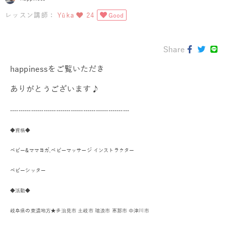
レッスン講師：
Yûka
24
Good
Share
happinessをご覧いただき
ありがとうございます♪
---------------------------------------------------------
◆資格◆
ベビー&ママヨガ,
ベビーマッサージ インストラクター
ベビーシッター
◆活動◆
岐阜県の東濃地方★
多治見市 土岐市 瑞浪市 恵那市 中津川市