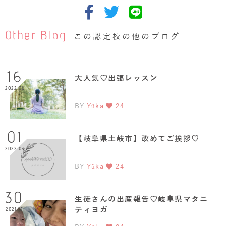
Other Blog
この認定校の他のブログ
16
大人気♡出張レッスン
2022.06
BY
Yûka
24
01
【岐阜県土岐市】改めてご挨拶♡
2022.03
BY
Yûka
24
30
生徒さんの出産報告♡岐阜県マタニ
ティヨガ
2021.12