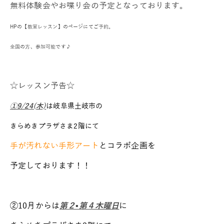
無料体験会やお喋り会の予定となっております。
HPの【教室レッスン】のページにてご予約。
全国の方、参加可能です♪
☆レッスン予告☆
①9/24(木)
は岐阜県土岐市の
きらめきプラザさま2階にて
手が汚れない手形アート
とコラボ企画を
予定しております！！
②10月からは
第２▪第４木曜日
に