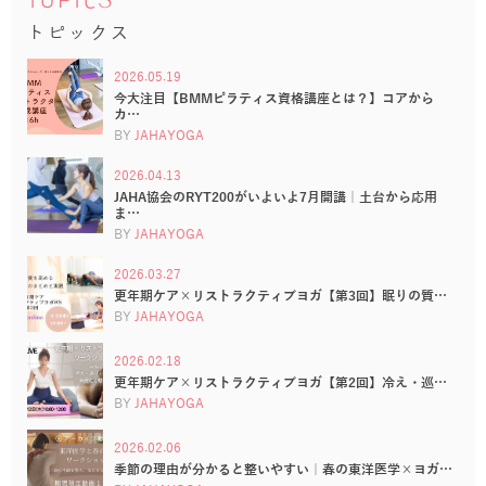
TOPICS
トピックス
2026.05.19
今大注目【BMMピラティス資格講座とは？】コアから
カ…
BY
JAHAYOGA
2026.04.13
JAHA協会のRYT200がいよいよ7月開講｜土台から応用
ま…
BY
JAHAYOGA
2026.03.27
更年期ケア×リストラクティブヨガ【第3回】眠りの質…
BY
JAHAYOGA
2026.02.18
更年期ケア×リストラクティブヨガ【第2回】冷え・巡…
BY
JAHAYOGA
2026.02.06
季節の理由が分かると整いやすい｜春の東洋医学×ヨガ…