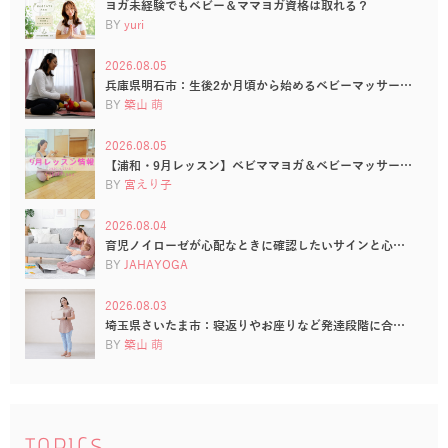
ヨガ未経験でもベビー＆ママヨガ資格は取れる？
BY
yuri
2026.08.05
兵庫県明石市：生後2か月頃から始めるベビーマッサー…
BY
築山 萌
2026.08.05
【浦和・9月レッスン】ベビママヨガ＆ベビーマッサー…
BY
宮えり子
2026.08.04
育児ノイローゼが心配なときに確認したいサインと心…
BY
JAHAYOGA
2026.08.03
埼玉県さいたま市：寝返りやお座りなど発達段階に合…
BY
築山 萌