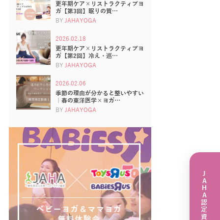
更年期ケア×リストラクティブヨ
ガ【第3回】眠りの質…
BY
JAHAYOGA
2026.02.18
更年期ケア×リストラクティブヨ
ガ【第2回】冷え・巡…
BY
JAHAYOGA
2026.02.06
季節の理由が分かると整いやすい
｜春の東洋医学×ヨガ…
BY
JAHAYOGA
JAHA認定資格講座一覧