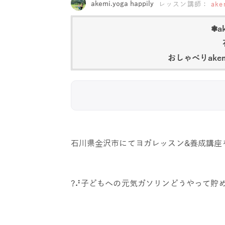
akemi.yoga happily
レッスン講師：
ake
❃ak
おしゃべりak
石川県金沢市にてヨガレッスン&養成講座
?⠜子どもへの元気ガソリンどうやって貯め