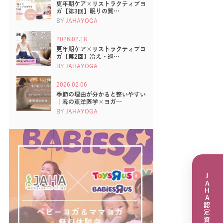
更年期ケア×リストラクティブヨ
ガ【第3回】眠りの質…
BY
JAHAYOGA
2026.02.18
更年期ケア×リストラクティブヨ
ガ【第2回】冷え・巡…
BY
JAHAYOGA
2026.02.06
季節の理由が分かると整いやすい
｜春の東洋医学×ヨガ…
BY
JAHAYOGA
JAHA認定資格講座一覧