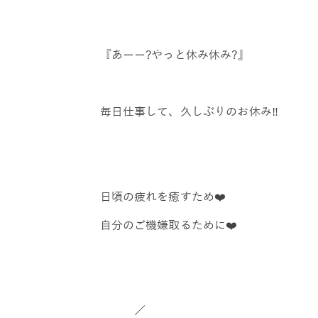
『あーー?やっと休み休み?』
毎日仕事して、久しぶりのお休み‼️
日頃の疲れを癒すため❤️
自分のご機嫌取るために❤️
／