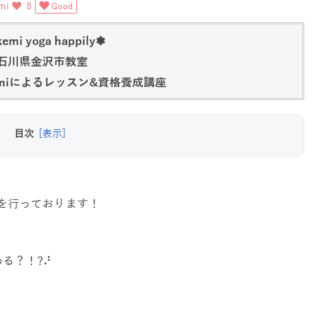
mi
8
Good
emi yoga happily❃
石川県金沢市教室
emiによるレッスン&資格養成講座
目次
[表示]
を行っております！
る？！?⠜