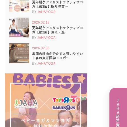
更年期ケア×リストラクティブヨ
ガ【第3回】眠りの質…
BY
JAHAYOGA
2026.02.18
更年期ケア×リストラクティブヨ
ガ【第2回】冷え・巡…
BY
JAHAYOGA
2026.02.06
季節の理由が分かると整いやすい
｜春の東洋医学×ヨガ…
BY
JAHAYOGA
JAHA認定資格講座一覧