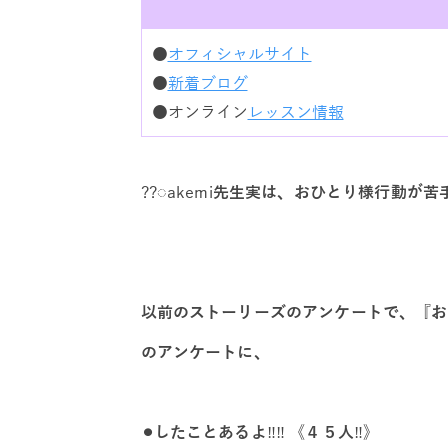
●
オフィシャルサイト
●
新着ブログ
●オンライン
レッスン情報
??◌akemi
先生実は、おひとり様行動が苦
以前のストーリーズのアンケートで、
『お
のアンケートに、
⚫︎したことあるよ
‼️‼️
《４５人
‼️
》