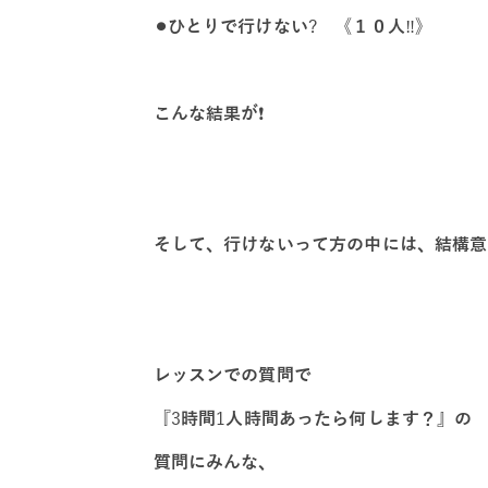
⚫︎ひとりで行けない
?
《１０人
‼️
》
こんな結果が
❗️
そして、行けないって方の中には、
結構意
レッスンでの質問で
『
3
時間
1
人時間あったら何します？』の
質問にみんな、