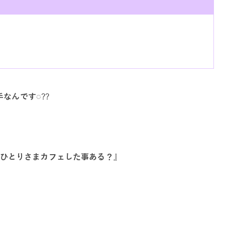
手なんです◌
??
ひとりさまカフェした事ある？』