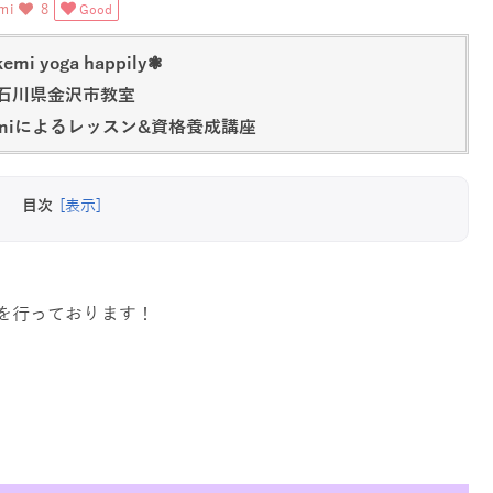
mi
8
Good
emi yoga happily❃
石川県金沢市教室
emiによるレッスン&資格養成講座
目次
[表示]
を行っております！