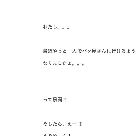
わたし。。。
最近やっと一人でパン屋さんに行けるよう
なりましたょ。。。
って暴露
‼️‼️
そしたら、えー
‼️‼️
うそやーん！