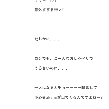
意外すぎる
‼️‼️
と
❗️
たしかに。。。
自分でも、こーんなおしゃべりで
うるさいのに、、、
一人になるとチョーーーー緊張して
小心者
akemi
が出てくるんですよねー
?