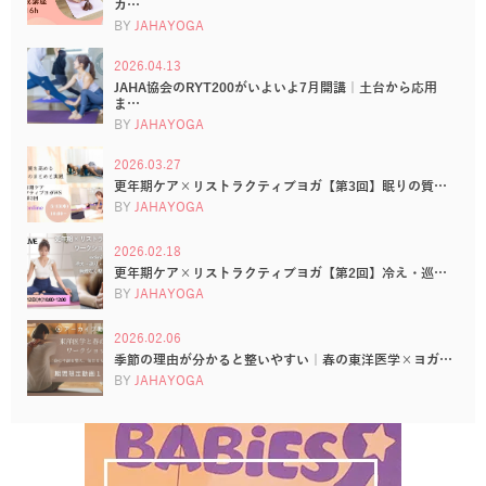
カ…
BY
JAHAYOGA
2026.04.13
JAHA協会のRYT200がいよいよ7月開講｜土台から応用
ま…
BY
JAHAYOGA
2026.03.27
更年期ケア×リストラクティブヨガ【第3回】眠りの質…
BY
JAHAYOGA
2026.02.18
更年期ケア×リストラクティブヨガ【第2回】冷え・巡…
BY
JAHAYOGA
2026.02.06
季節の理由が分かると整いやすい｜春の東洋医学×ヨガ…
BY
JAHAYOGA