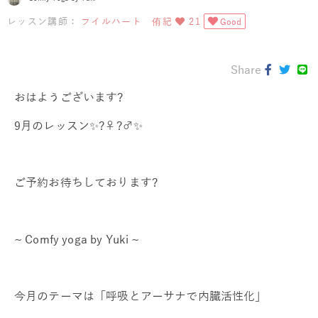
レッスン講師：
フイルハート 侑紀
21
Good
Share
おはようございます?
9月のレッスン✨?‍♀️?‍♂️✨
ご予約お待ちしております?
~ Comfy yoga by Yuki ~
今月のテーマは「呼吸とアーサナで内臓活性化」