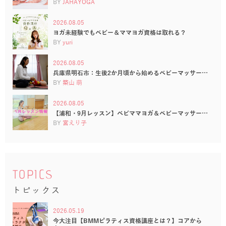
BY
JAHAYOGA
2026.08.05
ヨガ未経験でもベビー＆ママヨガ資格は取れる？
BY
yuri
2026.08.05
兵庫県明石市：生後2か月頃から始めるベビーマッサー…
BY
築山 萌
2026.08.05
【浦和・9月レッスン】ベビママヨガ＆ベビーマッサー…
BY
宮えり子
TOPICS
トピックス
2026.05.19
今大注目【BMMピラティス資格講座とは？】コアから