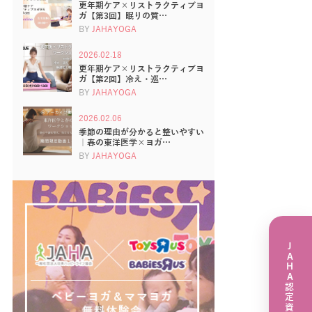
更年期ケア×リストラクティブヨ
ガ【第3回】眠りの質…
BY
JAHAYOGA
2026.02.18
更年期ケア×リストラクティブヨ
ガ【第2回】冷え・巡…
BY
JAHAYOGA
2026.02.06
季節の理由が分かると整いやすい
｜春の東洋医学×ヨガ…
BY
JAHAYOGA
JAHA認定資格講座一覧