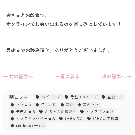
皆さまとお教室で、
オンラインでお会い出来るのを楽しみにしています！
最後までお読み頂き、ありがとうございました。
← 前の記事へ
一覧に戻る
次の記事へ →
関連タグ
ベビーヨガ
骨盤スリムヨガ
産後ママ
ママヨガ
江戸川区
葛西
葛西ママ
子連れヨガ
赤ちゃん足形制作
オンラインヨガ
オンラインベビーヨガ
JAHA協会
JAHA認定教室
smilebabyyoga