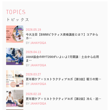
TOPICS
トピックス
2026.05.19
今大注目【BMMピラティス資格講座とは？】コアから
カ…
BY
JAHAYOGA
2026.04.13
JAHA協会のRYT200がいよいよ7月開講｜土台から応用
ま…
BY
JAHAYOGA
2026.03.27
更年期ケア×リストラクティブヨガ【第3回】眠りの質…
BY
JAHAYOGA
2026.02.18
更年期ケア×リストラクティブヨガ【第2回】冷え・巡…
BY
JAHAYOGA