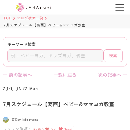
TOP
ブログ検索一覧
教室を探す
7月スケジュール【葛西】ベビー&ママヨガ教室
レッスンを探す
キーワード検索
BLOG
検索
›
ヨガ資格講座
← 前の記事へ
一覧に戻る
次の記事へ →
ログイン
2020.06.22 Mon
JAHAYOGA
7月スケジュール【葛西】ベビー&ママヨガ教室
葛西smilebabyyoga
レッスン講師：
akiko
52
Good