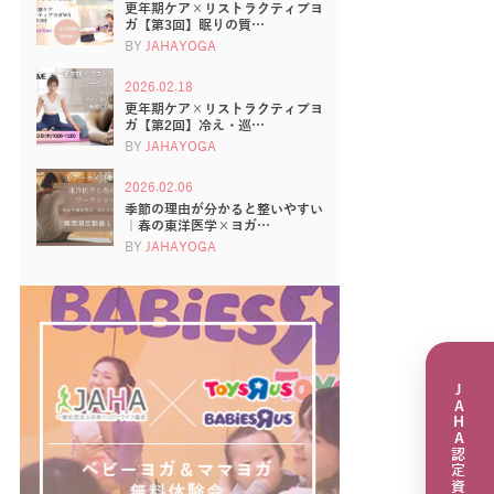
更年期ケア×リストラクティブヨ
ガ【第3回】眠りの質…
BY
JAHAYOGA
2026.02.18
更年期ケア×リストラクティブヨ
ガ【第2回】冷え・巡…
BY
JAHAYOGA
2026.02.06
季節の理由が分かると整いやすい
｜春の東洋医学×ヨガ…
BY
JAHAYOGA
JAHA認定資格講座一覧