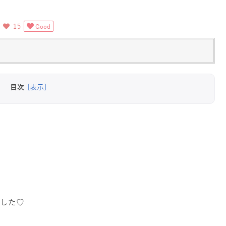
な
15
Good
目次
[表示]
した♡