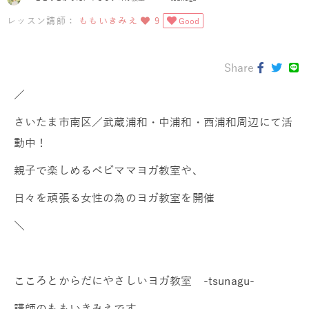
レッスン講師：
ももいきみえ
9
Good
Share
／
さいたま市南区／武蔵浦和・中浦和・西浦和周辺にて活
動中！
親子で楽しめるベビママヨガ教室や、
日々を頑張る女性の為のヨガ教室を開催
＼
こころとからだにやさしいヨガ教室 -tsunagu-
講師のももいきみえです。