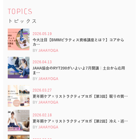
TOPICS
トピックス
2026.05.19
今大注目【BMMピラティス資格講座とは？】コアから
カ…
BY
JAHAYOGA
2026.04.13
JAHA協会のRYT200がいよいよ7月開講｜土台から応用
ま…
BY
JAHAYOGA
2026.03.27
更年期ケア×リストラクティブヨガ【第3回】眠りの質…
BY
JAHAYOGA
2026.02.18
更年期ケア×リストラクティブヨガ【第2回】冷え・巡…
BY
JAHAYOGA