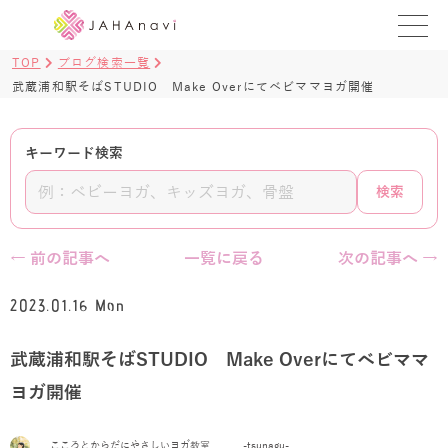
TOP
ブログ検索一覧
教室を探す
武蔵浦和駅そばSTUDIO Make Overにてベビママヨガ開催
レッスンを探す
キーワード検索
BLOG
検索
›
ヨガ資格講座
← 前の記事へ
一覧に戻る
次の記事へ →
ログイン
2023.01.16 Mon
JAHAYOGA
武蔵浦和駅そばSTUDIO Make Overにてベビママ
ヨガ開催
こころとからだにやさしいヨガ教室 -tsunagu-