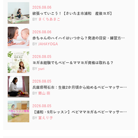
2026.08.06
欲張っていこう！【さいたま市浦和 産後ヨガ】
BY
きくちあきこ
2026.08.06
赤ちゃんのハイハイはいつから？発達の目安・練習方…
BY
JAHAYOGA
2026.08.05
ヨガ未経験でもベビー＆ママヨガ資格は取れる？
BY
yuri
2026.08.05
兵庫県明石市：生後2か月頃から始めるベビーマッサー…
BY
築山 萌
2026.08.05
【浦和・9月レッスン】ベビママヨガ＆ベビーマッサー…
BY
宮えり子