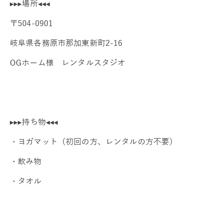
▸▸▸場所◂◂◂
〒504-0901
岐阜県各務原市那加東新町2-16
OGホーム様 レンタルスタジオ
▸▸▸持ち物◂◂◂
・ヨガマット（初回の方、レンタルの方不要）
・飲み物
・タオル