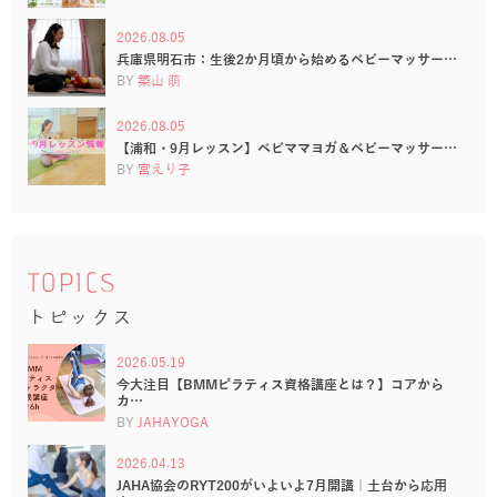
2026.08.05
兵庫県明石市：生後2か月頃から始めるベビーマッサー…
BY
築山 萌
2026.08.05
【浦和・9月レッスン】ベビママヨガ＆ベビーマッサー…
BY
宮えり子
TOPICS
トピックス
2026.05.19
今大注目【BMMピラティス資格講座とは？】コアから
カ…
BY
JAHAYOGA
2026.04.13
JAHA協会のRYT200がいよいよ7月開講｜土台から応用