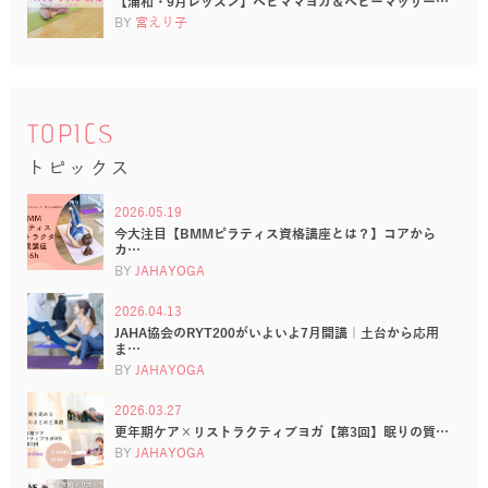
【浦和・9月レッスン】ベビママヨガ＆ベビーマッサー…
BY
宮えり子
TOPICS
トピックス
2026.05.19
今大注目【BMMピラティス資格講座とは？】コアから
カ…
BY
JAHAYOGA
2026.04.13
JAHA協会のRYT200がいよいよ7月開講｜土台から応用
ま…
BY
JAHAYOGA
2026.03.27
更年期ケア×リストラクティブヨガ【第3回】眠りの質…
BY
JAHAYOGA