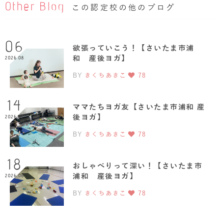
Other Blog
この認定校の他のブログ
06
欲張っていこう！【さいたま市浦
和 産後ヨガ】
2026.08
BY
きくちあきこ
78
14
ママたちヨガ友【さいたま市浦和 産
後ヨガ】
2026.07
BY
きくちあきこ
78
18
おしゃべりって深い！【さいたま市
浦和 産後ヨガ】
2026.06
BY
きくちあきこ
78