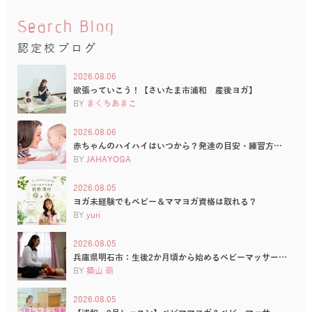
Search Blog
認定校ブログ
2026.08.06
欲張っていこう！【さいたま市浦和 産後ヨガ】
BY
きくちあきこ
2026.08.06
赤ちゃんのハイハイはいつから？発達の目安・練習方…
BY
JAHAYOGA
2026.08.05
ヨガ未経験でもベビー＆ママヨガ資格は取れる？
BY
yuri
2026.08.05
兵庫県明石市：生後2か月頃から始めるベビーマッサー…
BY
築山 萌
2026.08.05