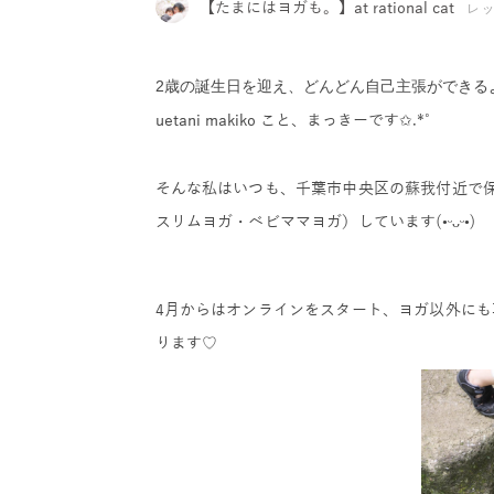
【たまにはヨガも。】at rational cat
レ
2歳の誕生日を迎え、どんどん自己主張ができる
uetani makiko こと、まっきーです✩.*˚
そんな私はいつも、千葉市中央区の蘇我付近で保
スリムヨガ・ベビママヨガ）しています(•ᵕᴗᵕ•)
4月からはオンラインをスタート、ヨガ以外に
ります♡