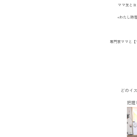
ママ友とヨ
«わたし時
専門家ママと【
どのイ
把握