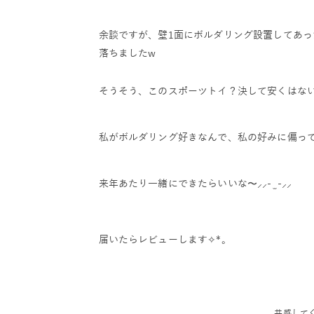
余談ですが、壁1面にボルダリング設置してあっ
落ちましたw
そうそう、このスポーツトイ？決して安くはな
私がボルダリング好きなんで、私の好みに偏っ
来年あたり一緒にできたらいいな〜
⸝⸝- ̫ -⸝⸝
届いたらレビューします✧︎*。
共感して