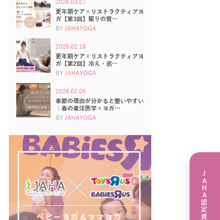
2026.03.27
更年期ケア×リストラクティブヨ
ガ【第3回】眠りの質…
BY
JAHAYOGA
2026.02.18
更年期ケア×リストラクティブヨ
ガ【第2回】冷え・巡…
BY
JAHAYOGA
2026.02.06
季節の理由が分かると整いやすい
｜春の東洋医学×ヨガ…
BY
JAHAYOGA
JAHA認定資格講座一覧