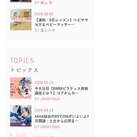
BY
築山 萌
2026.08.05
【浦和・9月レッスン】ベビママ
ヨガ＆ベビーマッサー…
BY
宮えり子
TOPICS
トピックス
2026.05.19
今大注目【BMMピラティス資格
講座とは？】コアからカ…
BY
JAHAYOGA
2026.04.13
JAHA協会のRYT200がいよいよ7
月開講｜土台から応用ま…
BY
JAHAYOGA