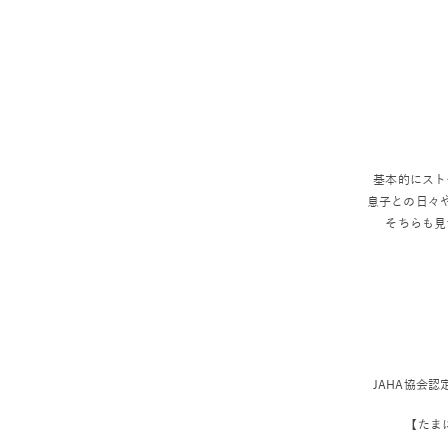
基本的にスト
息子との日々や
そちらも見
JAHA協会
【たまには