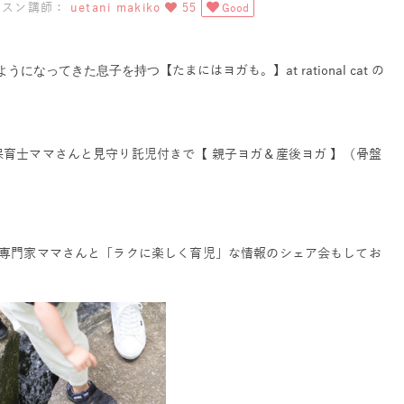
ッスン講師：
uetani makiko
55
Good
【たまにはヨガも。】at rational cat の
ようになってきた息子を持つ
育士ママさんと見守り託児付きで【 親子ヨガ＆産後ヨガ 】（骨盤
も専門家ママさんと「ラクに楽しく育児」な情報のシェア会もしてお