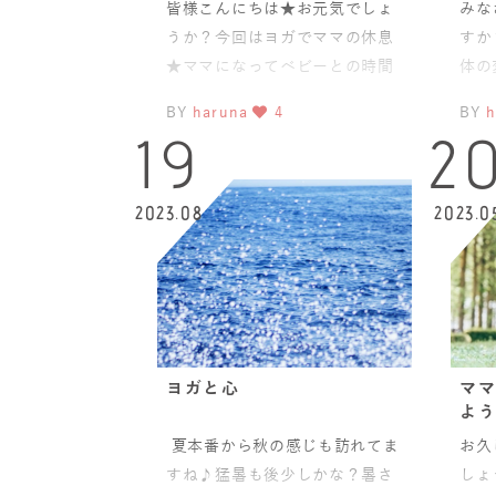
皆様こんにちは★お元気でしょ
みな
うか？今回はヨガでママの休息
すか
★ママになってベビーとの時間
体の
とても幸せですよね＾＾ただ、
った
BY
haruna
4
BY
h
いつもママのエンジンがかかり
たり
19
2
2023.08
2023.0
ヨガと心
ママ
よう
夏本番から秋の感じも訪れてま
お久
すね♪猛暑も後少しかな？暑さ
しょ