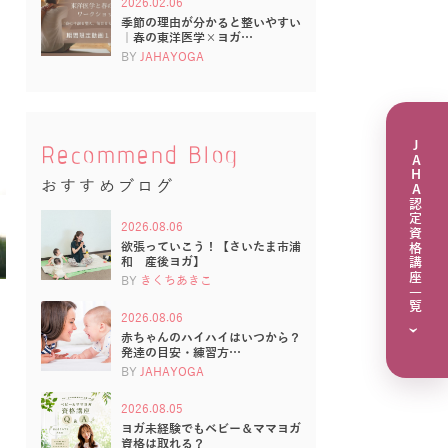
2026.02.06
季節の理由が分かると整いやすい
｜春の東洋医学×ヨガ…
BY
JAHAYOGA
JAHA認定資格講座一覧
Recommend Blog
おすすめブログ
2026.08.06
欲張っていこう！【さいたま市浦
和 産後ヨガ】
BY
きくちあきこ
2026.08.06
›
赤ちゃんのハイハイはいつから？
発達の目安・練習方…
BY
JAHAYOGA
2026.08.05
ヨガ未経験でもベビー＆ママヨガ
資格は取れる？