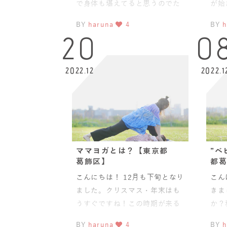
で身体も堪えてると思うのでた
が始
まにはゆっくりおやすみしてく
バタ
BY
haruna
4
BY
h
ださいね！&nb
様は
20
0
2022.12
2022.1
ママヨガとは？【東京都
”ベ
葛飾区】
都葛
こんにちは！ 12月も下旬となり
こん
ました。クリスマス・年末はも
きま
うすぐですね！この時期が来る
か？
と毎年ですがわくわくします！
をひ
BY
haruna
4
BY
h