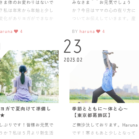
さま体のお変わりはないで
みなさま＾＾お元気でしょう
？私は年末から年始と少し
か？今日はママの心の在り方に
変化がありヨガができなか
ついてお伝えしていきます。産
です。年明けて1月中旬あ
後ホルモンバランスが崩れ、産
aruna
4
BY
haruna
4
からまたヨガを再開してま
前より心が乱れやすい。。。体
0
23
が
5
2023.02
ヨガで夏向けて準備し
季節とともに～体と心～
★
【東京都葛飾区】
しぶりです！皆様お元気で
ご無沙汰しております。Haruna
うか？私は５月より新生活
です！寒さもあと少しとなって