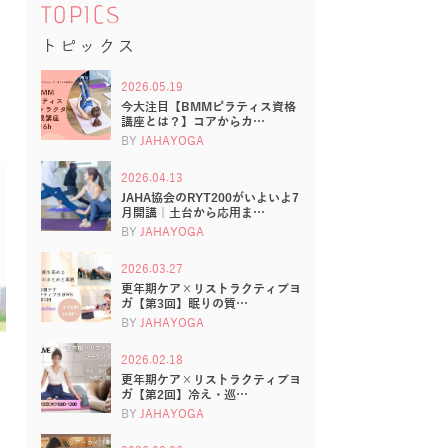
TOPICS
トピックス
2026.05.19
今大注目【BMMピラティス資格
講座とは？】コアからカ…
BY
JAHAYOGA
2026.04.13
JAHA協会のRYT200がいよいよ7
月開講｜土台から応用ま…
BY
JAHAYOGA
2026.03.27
更年期ケア×リストラクティブヨ
ガ【第3回】眠りの質…
BY
JAHAYOGA
2026.02.18
更年期ケア×リストラクティブヨ
ガ【第2回】冷え・巡…
BY
JAHAYOGA