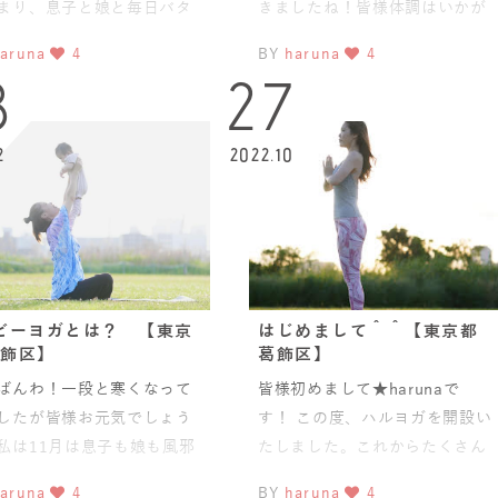
まり、息子と娘と毎日バタ
きましたね！皆様体調はいかが
楽しく過ごしています♪皆
でしょうか？私は今年明けて1
aruna
4
BY
haruna
4
新生活落ち着きましたか？
月は子供の体調不良が続
8
27
2
2022.10
ビーヨガとは？ 【東京
はじめまして＾＾【東京都
飾区】
葛飾区】
ばんわ！一段と寒くなって
皆様初めまして★harunaで
したが皆様お元気でしょう
す！ この度、ハルヨガを開設い
私は11月は息子も娘も風邪
たしました。これからたくさん
いてほとんどお家で過ごし
のママと赤ちゃんとベビー＆マ
aruna
4
BY
haruna
4