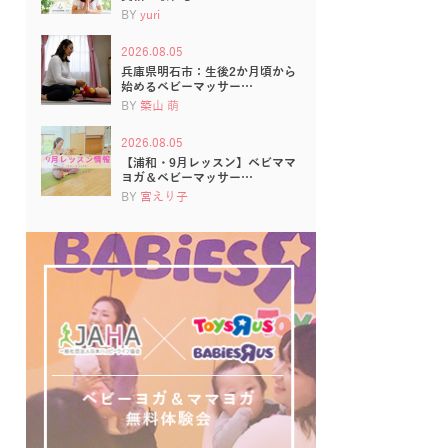
BY
yuri
2026.08.05
兵庫県明石市：生後2か月頃から
始めるベビーマッサー…
BY
築山 萌
2026.08.05
【浦和・9月レッスン】ベビママ
ヨガ＆ベビーマッサー…
BY
宮えり子