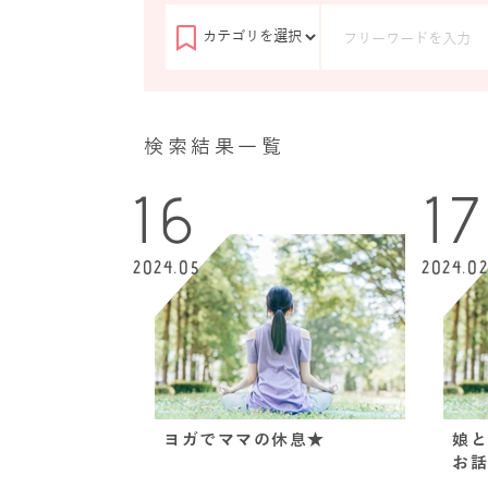
検索結果一覧
16
17
2024.05
2024.0
ヨガでママの休息★
娘と
お話⭐