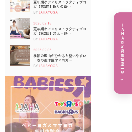
更年期ケア×リストラクティブヨ
ガ【第3回】眠りの質…
BY
JAHAYOGA
2026.02.18
JAHA認定資格講座一覧
更年期ケア×リストラクティブヨ
ガ【第2回】冷え・巡…
BY
JAHAYOGA
2026.02.06
季節の理由が分かると整いやすい
｜春の東洋医学×ヨガ…
BY
JAHAYOGA
›