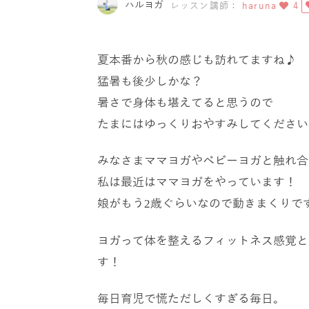
ハルヨガ
レッスン講師：
haruna
4
夏本番から秋の感じも訪れてますね♪
猛暑も後少しかな？
暑さで身体も堪えてると思うので
たまにはゆっくりおやすみしてください
みなさまママヨガやベビーヨガと触れ合
私は最近はママヨガをやっています！
娘がもう
歳ぐらいなので動きまくりで
2
ヨガって体を整えるフィットネス感覚と
す！
毎日育児で慌ただしくすぎる毎日。