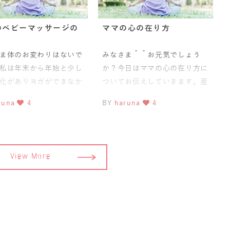
のベビーマッサージの
ママの心の在り方
ま体のお変わりはないで
みなさま＾＾お元気でしょう
私は年末から年始と少し
か？今日はママの心の在り方に
化がありヨガができなか
ついてお伝えしていきます。産
す。年明けて1月中旬あ
後ホルモンバランスが崩れ、産
runa
4
BY
haruna
4
らまたヨガを再開してま
前より心が乱れやすい。。。体
が
View More