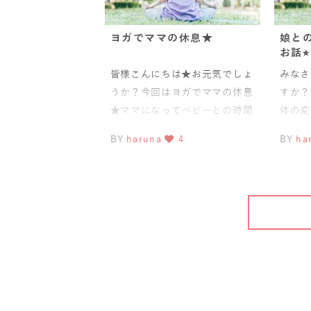
ヨガでママの休息★
娘と
お話⭐︎
皆様こんにちは★お元気でしょ
みなさ
うか？今回はヨガでママの休息
すか？
★ママになってベビーとの時間
体の変
とても幸せですよね＾＾ただ、
ったで
BY
haruna
4
BY
ha
いつもママのエンジンがかかり
たりか