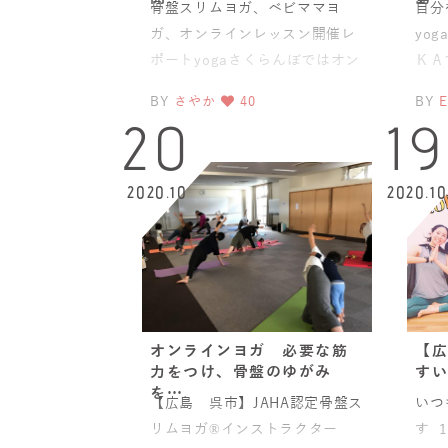
骨盤スリムヨガ、ベビママヨ
自分
ガ、オンラインレッスン開催レ
yo
ポートyogaさくらんぼではオン
ＫＡ
ラインにてベビーマッサージ、
ガレ
BY
さやか
40
BY
ベビーヨガ、ママヨガ、産後
20
19
2020.10
2020.10
オンラインヨガ 必要な筋
【広
力をつけ、骨盤のゆがみ
すい
を…
【広島 呉市】JAHA認定骨盤ス
いつ
リムヨガ®インストラクター
す 