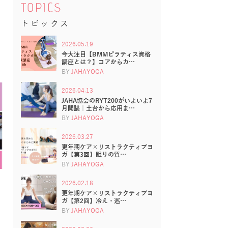
TOPICS
トピックス
2026.05.19
今大注目【BMMピラティス資格
講座とは？】コアからカ…
BY
JAHAYOGA
2026.04.13
JAHA協会のRYT200がいよいよ7
月開講｜土台から応用ま…
BY
JAHAYOGA
2026.03.27
更年期ケア×リストラクティブヨ
ガ【第3回】眠りの質…
BY
JAHAYOGA
2026.02.18
更年期ケア×リストラクティブヨ
ガ【第2回】冷え・巡…
BY
JAHAYOGA