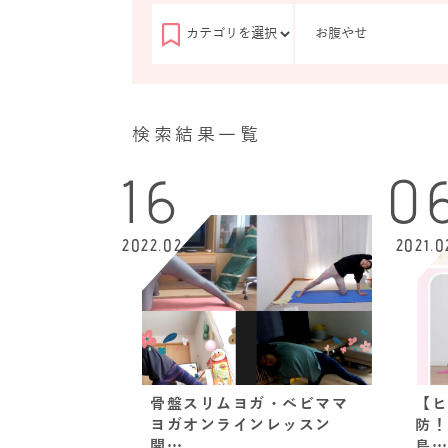
検索結果一覧
16
0
2022.02
2021.0
骨盤スリムヨガ・ベビママ
【ヒ
ヨガオンラインレッスン
防！
開…
島…