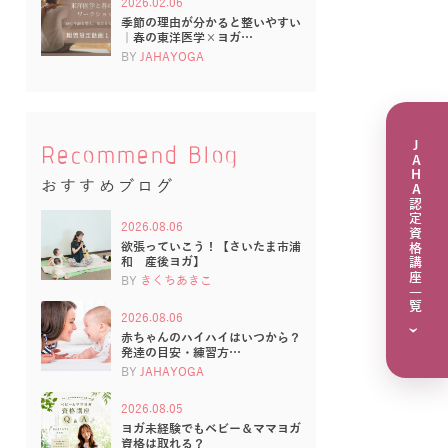
2026.02.06
季節の理由が分かると整いやすい
｜春の東洋医学×ヨガ…
BY
JAHAYOGA
JAHA認定資格講座一覧
Recommend Blog
おすすめブログ
2026.08.06
欲張っていこう！【さいたま市浦
和 産後ヨガ】
BY
きくちあきこ
2026.08.06
›
赤ちゃんのハイハイはいつから？
発達の目安・練習方…
BY
JAHAYOGA
2026.08.05
ヨガ未経験でもベビー＆ママヨガ
資格は取れる？