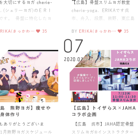
を大切にするヨガ cherie-
【広島】骨盤スリムヨガ教室
ga. (シェリ―ヨガ)のＥＲＩ
cherie-yoga. ERIKAです呉
です。 骨盤に特化したヨ
市、舟入、段原、熊野、東広島
ッスン筋膜に特
市、五日市などからお越しいた
ERIKA(きっかわ…
35
BY
ERIKA(きっかわ…
35
だい
07
2020.07
島 熊野ヨガ】痩せや
【広島】トイザらス×JAHA
身体作り
コラボ企画
もありがとうございま
【広島 呉市】JAHA認定骨盤
11月熊野ヨガスケジュール
スリムヨガ®インストラクター