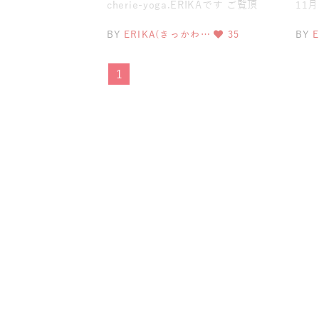
cherie-yoga.ERIKAです ご覧頂
11
きありがとうございます?&
11
BY
ERIKA(きっかわ…
35
BY
1