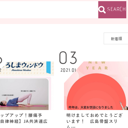
SEARCH
6
03
2
2021.01
ップアップ！腰痛予
明けましておめでとうござ
自律神経】JA共済連広
います！ 広島骨盤スリ
ム…