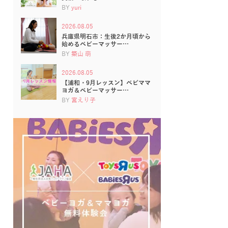
BY
yuri
2026.08.05
兵庫県明石市：生後2か月頃から
始めるベビーマッサー…
BY
築山 萌
2026.08.05
【浦和・9月レッスン】ベビママ
ヨガ＆ベビーマッサー…
BY
宮えり子