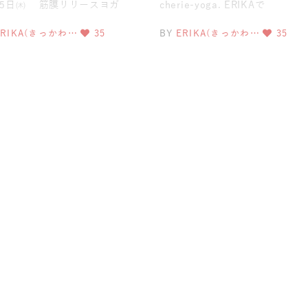
月5日㈭ 筋膜リリースヨガ
cherie-yoga. ERIKAで
月19日㈭ 骨盤スリムヨガ【
す。 &nb
ERIKA(きっかわ…
35
BY
ERIKA(きっかわ…
35