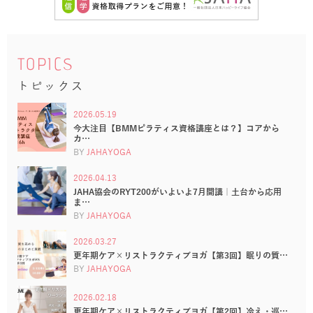
TOPICS
トピックス
2026.05.19
今大注目【BMMピラティス資格講座とは？】コアから
カ…
BY
JAHAYOGA
2026.04.13
JAHA協会のRYT200がいよいよ7月開講｜土台から応用
ま…
BY
JAHAYOGA
2026.03.27
更年期ケア×リストラクティブヨガ【第3回】眠りの質…
BY
JAHAYOGA
2026.02.18
更年期ケア×リストラクティブヨガ【第2回】冷え・巡…