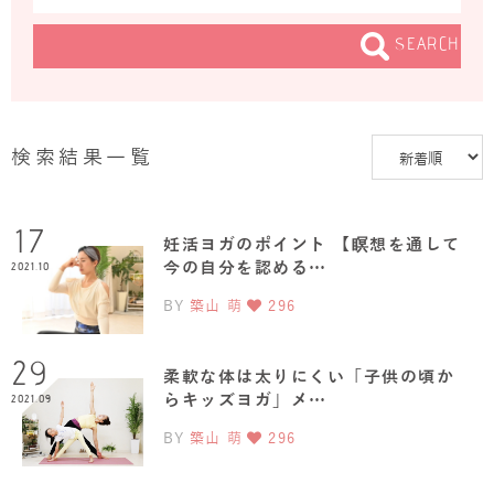
SEARCH
検索結果一覧
17
妊活ヨガのポイント 【瞑想を通して
今の自分を認める…
2021.10
BY
築山 萌
296
29
柔軟な体は太りにくい「子供の頃か
らキッズヨガ」メ…
2021.09
BY
築山 萌
296