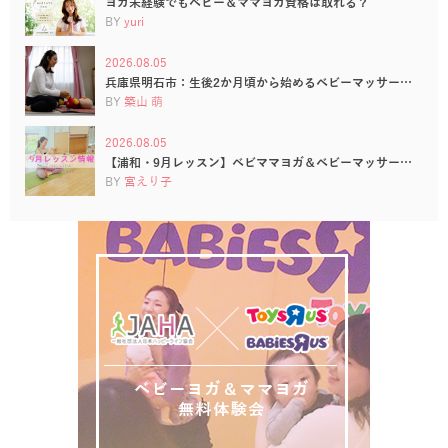
ヨガ未経験でもベビー＆ママヨガ資格は取れる？
BY
yuri
2026.08.05
兵庫県明石市：生後2か月頃から始めるベビーマッサー…
BY
築山 萌
2026.08.05
【浦和・9月レッスン】ベビママヨガ＆ベビーマッサー…
BY
宮えり子